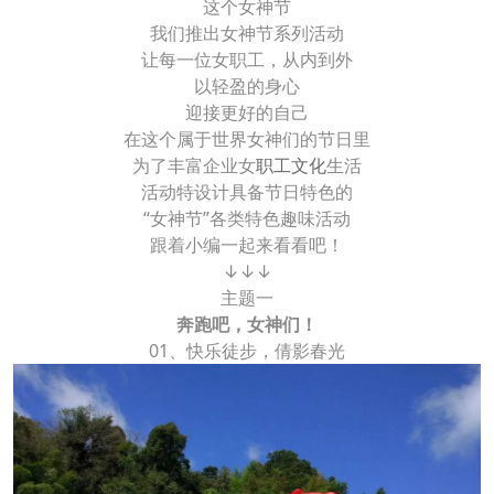
这个女神节
我们推出女神节系列活动
让每一位女职工，从内到外
以轻盈的身心
迎接更好的自己
在这个属于世界女神们的节日里
为了丰富企业女
职工文化
生活
活动特设计具备节日特色的
“女神节”各类特色趣味活动
跟着小编一起来看看吧！
↓↓↓
主题一
奔跑吧，女神们！
01、快乐徒步，倩影春光