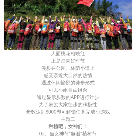
人面桃花相映红
正是踏青好时节
漫步在公园、林荫小道上
感受亲近大自然的热情
通过休闲愉悦的徒步形式
可以小组自由组合
通过显示步数的APP进行计步
为了鼓励大家徒步的积极性
步数达到8000即可解锁任务完成小游戏
主题二
种植吧，女神们！
02、当女神节“邂逅”植树节