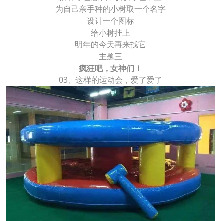
为自己亲手种的小树取一个名字
设计一个图标
给小树挂上
明年的今天再来找它
主题三
疯狂吧，女神们！
03、这样的运动会，爱了爱了