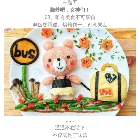
主题五
翻炒吧，女神们！
03、唯有美食不可辜负
电饭煲蛋糕、烘焙饼干、创意果盘
……
通通不在话下
不仅满足了味蕾