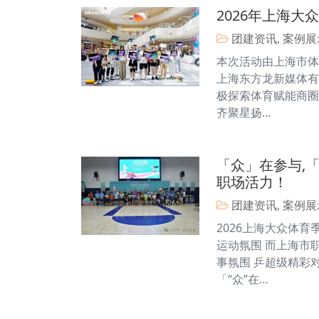
2026年上海
团建资讯
,
案例展
本次活动由上海市体
上海东方龙新媒体有
极探索体育赋能商圈
齐聚星扬…
「众」在参与,
职场活力！
团建资讯
,
案例展
2026上海大众体育
运动氛围 而上海市
事氛围 乒超级精彩对
「“众”在…