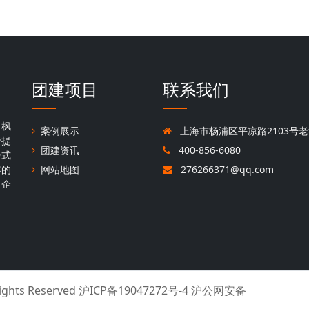
团建项目
联系我们
，枫
案例展示
上海市杨浦区平凉路2103号老
于提
团建资讯
400-856-6080
验式
年的
网站地图
276266371@qq.com
名企
Rights Reserved
沪ICP备19047272号-4 沪公网安备