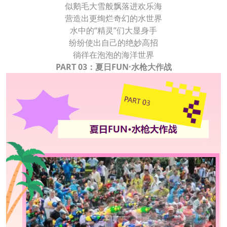
似鹅毛大雪般飘落进欢乐海
营造出更绚烂奇幻的水世界
水中的“精灵”们大显身手
纷纷使出自己的绝妙高招
徜徉在泡泡的海洋世界
PART 03：夏日FUN·水枪大作战