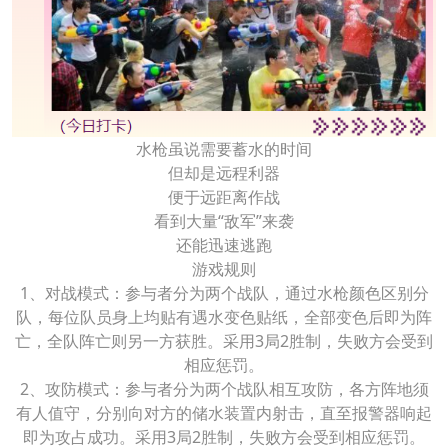
水枪虽说需要蓄水的时间
但却是远程利器
便于远距离作战
看到大量“敌军”来袭
还能迅速逃跑
游戏规则
1、对战模式：参与者分为两个战队，通过水枪颜色区别分
队，每位队员身上均贴有遇水变色贴纸，全部变色后即为阵
亡，全队阵亡则另一方获胜。采用3局2胜制，失败方会受到
相应惩罚。
2、攻防模式：参与者分为两个战队相互攻防，各方阵地须
有人值守，分别向对方的储水装置内射击，直至报警器响起
即为攻占成功。采用3局2胜制，失败方会受到相应惩罚。