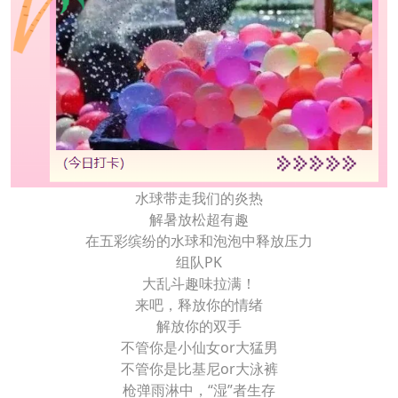
水球带走我们的炎热
解暑放松超有趣
在五彩缤纷的水球和泡泡中释放压力
组队PK
大乱斗趣味拉满！
来吧，释放你的情绪
解放你的双手
不管你是小仙女or大猛男
不管你是比基尼or大泳裤
枪弹雨淋中，“湿”者生存