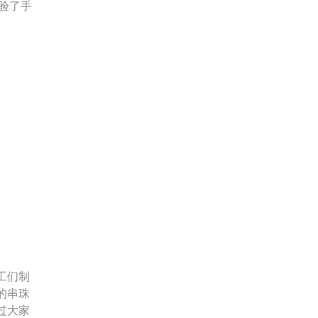
体验了手
工们制
的串珠
过大家