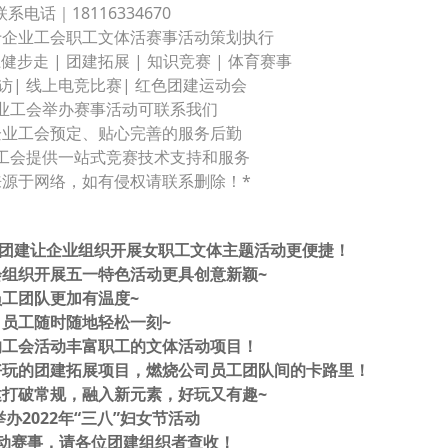
联系电话｜18116334670
于企业工会职工文体活赛事活动策划执行
健步走 | 团建拓展 | 知识竞赛 | 体育赛事
访| 线上电竞比赛| 红色团建运动会
业工会举办赛事活动可联系我们
企业工会预定、贴心完善的服务后勤
工会提供一站式竞赛技术支持和服务
来源于网络，如有侵权请联系删除！*
动团建让企业组织开展女职工文体主题活动更便捷！
组织开展五一特色活动更具创意新颖~
工团队更加有温度~
员工随时随地轻松一刻~
的工会活动丰富职工的文体活动项目！
好玩的团建拓展项目，燃烧公司员工团队间的卡路里！
打破常规，融入新元素，好玩又有趣~
2022年“三八”妇女节活动
动赛事，请各位团建组织者查收！