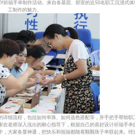
IY祈福手串制作活动。来自各基层、部室的近50名职工沉浸式
工制作的魅力。
的详细流程，包括如何串珠、如何选色搭配等，并手把手帮助职
家在老师深入浅出的耐心指导下，根据自己的喜好设计祈福手串
中，大家各显神通，把快乐和祝福都随着颗颗珠子串联起来。经