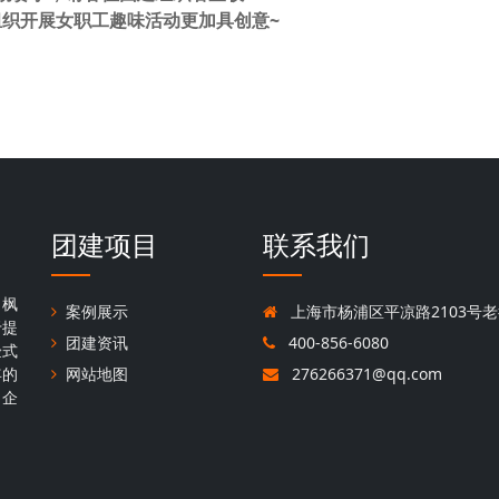
织开展女职工趣味活动更加具创意~
团建项目
联系我们
，枫
案例展示
上海市杨浦区平凉路2103号老
于提
团建资讯
400-856-6080
验式
年的
网站地图
276266371@qq.com
名企