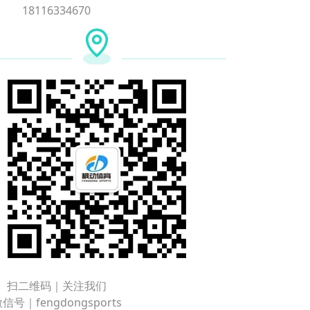
18116334670
扫二维码｜关注我们
信号｜fengdongsports