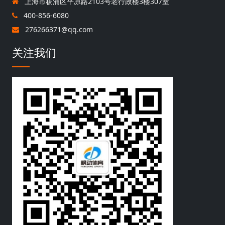
上海市杨浦区平凉路2103号老行政楼3楼307室
400-856-6080
276266371@qq.com
关注我们