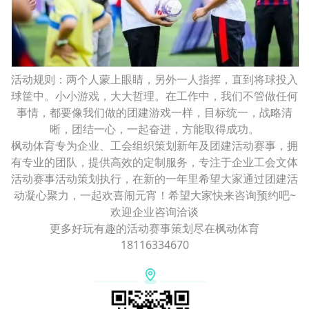
活动规则：两个人蒙上眼睛，另外一人指挥，直到将球投入
球筐中。小小游戏，大大哲理。在工作中，我们不管做任何
事情，都要像我们做的团建游戏一样，目标统一，战略清
晰，团结一心，一起奋进，方能取得成功。
枫动体育专为企业、工会组织策划新年及团建活动赛事，拥
有专业的团队，提供高效的定制服务，专注于企业工会文体
活动赛事活动策划执行，在新的一年里希望大家通过团建活
动凝心聚力，一起欢喜闹元宵！希望大家快来咨询预约吧~
欢迎企业咨询洽谈
更多好玩有趣的活动赛事策划尽在枫动体育
18116334670