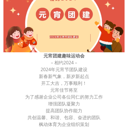
元宵团建趣味运动会
– 相约2024 –
2024年元宵节团队建设
新春新气象，新岁新起点
开工大吉，万事顺利！
元宵佳节将至
为了感谢企业公司各位同仁的努力工作
增强团队凝聚力
提高团队协作能力
共创温馨、和谐、包容、奋进的团队
枫动体育为企业组织策划