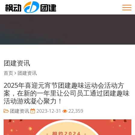
团建资讯
首页
团建资讯
2025年喜迎元宵节团建趣味运动会活动方
案，在新的一年里让公司员工通过团建趣味
活动游戏凝心聚力！
团建资讯
2023-12-31
22,359