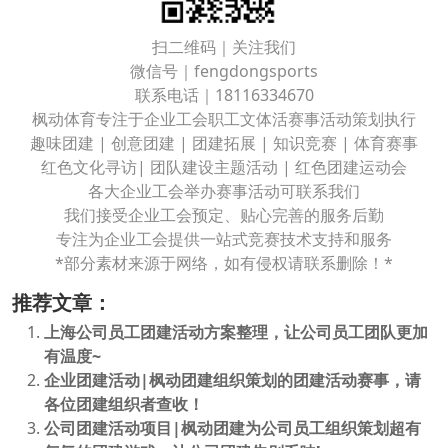
扫二维码｜关注我们
微信号｜fengdongsports
联系电话｜18116334670
枫动体育专注于企业工会职工文体活赛事活动策划执行
趣味团建 | 创意团建 | 团建拓展 | 知识竞赛 | 体育赛事
红色文化寻访| 团队建设主题活动 | 红色团建运动会
各大企业工会举办赛事活动可联系我们
我们接受企业工会预定、贴心完善的服务后勤
专注为企业工会提供一站式竞赛技术支持和服务
*部分素材来源于网络，如有侵权请联系删除！*
推荐文章：
上海公司员工团建活动方案整理，让公司员工团队更加
有温度~
企业团建活动|枫动团建组织策划的团建活动赛事，请
各位团建组织者查收！
公司团建活动项目|枫动团建为公司员工组织策划超有