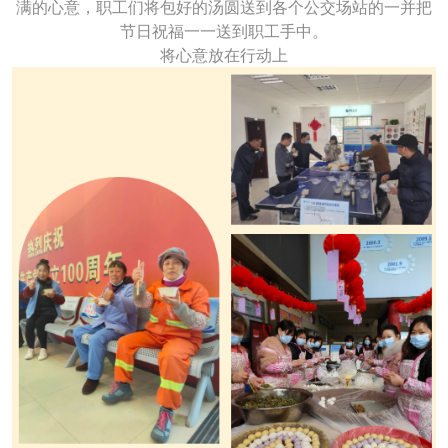
满的心意，职工们将包好的汤圆送到各个公交场站的一并把
节日祝福一一送到职工手中。
将心意放在行动上