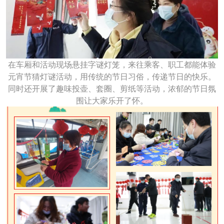
在车厢和活动现场悬挂字谜灯笼，来往乘客、职工都能体验
元宵节猜灯谜活动，用传统的节日习俗，传递节日的快乐。
同时还开展了趣味投壶、套圈、剪纸等活动，浓郁的节日氛
围让大家乐开了怀。