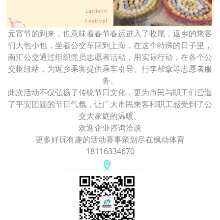
元宵节的到来，也意味着春节春运进入了收尾，返乡的乘客
们大包小包，坐着公交车回到上海，在这个特殊的日子里，
南汇公交通过组织党员志愿者活动，用实际行动，在各个公
交枢纽站，为返乡乘客提供乘车引导、行李帮拿等志愿者服
务。
此次活动不仅弘扬了传统节日文化，更为市民与职工们营造
了平安团圆的节日气氛，让广大市民乘客和职工感受到了公
交大家庭的温暖。
欢迎企业咨询洽谈
更多好玩有趣的活动赛事策划尽在枫动体育
18116334670