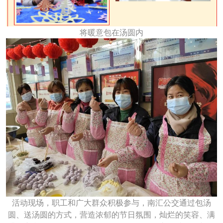
将暖意包在汤圆内
活动现场，职工和广大群众积极参与，南汇公交通过包汤
圆、送汤圆的方式，营造浓郁的节日氛围，灿烂的笑容、满