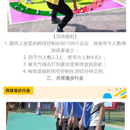
【活动规则】
1. 圆环上放置的棉球控制在60-100个左右，按抢夺方人数增
加或者减少；
2. 防守方人数2-3人，抢夺方人数4-8人；
3. 被充气锤击打到要自觉将球放回原处；
4. 每组游戏时间可控制在3到5分钟之间。
三、月球漫步行走