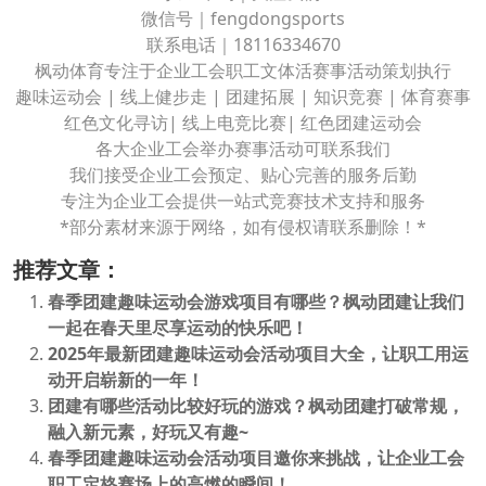
微信号｜fengdongsports
联系电话｜18116334670
枫动体育专注于企业工会职工文体活赛事活动策划执行
趣味运动会 | 线上健步走 | 团建拓展 | 知识竞赛 | 体育赛事
红色文化寻访| 线上电竞比赛| 红色团建运动会
各大企业工会举办赛事活动可联系我们
我们接受企业工会预定、贴心完善的服务后勤
专注为企业工会提供一站式竞赛技术支持和服务
*部分素材来源于网络，如有侵权请联系删除！*
推荐文章：
春季团建趣味运动会游戏项目有哪些？枫动团建让我们
一起在春天里尽享运动的快乐吧！
2025年最新团建趣味运动会活动项目大全，让职工用运
动开启崭新的一年！
团建有哪些活动比较好玩的游戏？枫动团建打破常规，
融入新元素，好玩又有趣~
春季团建趣味运动会活动项目邀你来挑战，让企业工会
职工定格赛场上的高燃的瞬间！