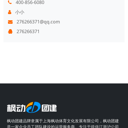
400-856-6080
小小
276266371@qq.com
276266371
枫动团建品牌隶属于上海枫动体育文化发展有限公司，枫动团建
是一家企业员工团队建设的运营服务商。专注于提供江浙沪公司