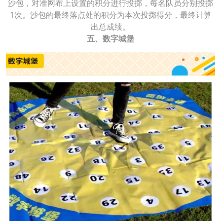
沙包，对准网布上设置的积分进行投掷，每名队员分别投掷
1次。沙包的最终落点处的积分为本次投掷得分，最终计算
出总成绩。
五、数字城堡