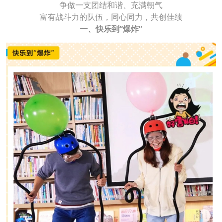
争做一支团结和谐、充满朝气
富有战斗力的队伍，同心同力，共创佳绩
一、快乐到“爆炸”