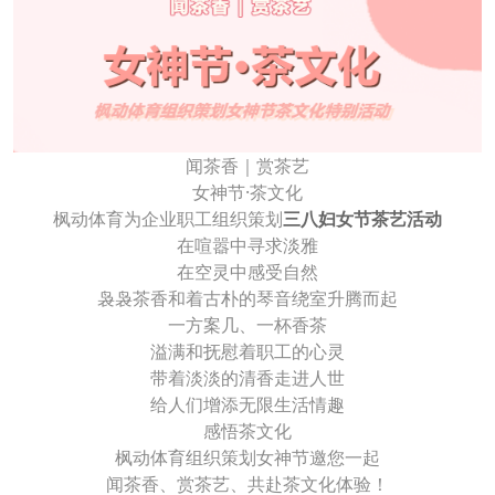
闻茶香｜赏茶艺
女神节·茶文化
枫动体育为企业职工组织策划
三八妇女节茶艺活动
在喧嚣中寻求淡雅
在空灵中感受自然
袅袅茶香和着古朴的琴音绕室升腾而起
一方案几、一杯香茶
溢满和抚慰着职工的心灵
带着淡淡的清香走进人世
给人们增添无限生活情趣
感悟茶文化
枫动体育组织策划女神节邀您一起
闻茶香、赏茶艺、共赴茶文化体验！