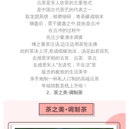
点茶是宋人饮茶的主要形式
是中国古代茶艺的代表之一
取龙团凤饼，精磨细研，将茶碾成细末
燲盏后，置于建盏之中,提执壶点冲
在点冲的过程中
先注少量沸水调膏
继之量茶注汤,边注边用茶筅击拂
此时茶沫上浮,形成细腻泡沫，汤花如若琼乳
去感受宋朝的古音、点茶、茶点
去感受宋人“无讲究，不生活”里
蕴含的极致的生活美学
亲手炮制一杯私人订制的高端点茶
幸福指数直线上升啦！
2、茶之美·调制茶