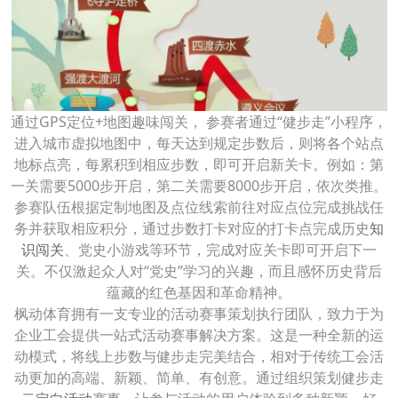
通过GPS定位+地图趣味闯关， 参赛者通过“健步走”小程序，
进入城市虚拟地图中，每天达到规定步数后，则将各个站点
地标点亮，每累积到相应步数，即可开启新关卡。例如：第
一关需要5000步开启，第二关需要8000步开启，依次类推。
参赛队伍根据定制地图及点位线索前往对应点位完成挑战任
务并获取相应积分，通过步数打卡对应的打卡点完成历史
知
识闯关
、党史小游戏等环节，完成对应关卡即可开启下一
关。不仅激起众人对“党史”学习的兴趣，而且感怀历史背后
蕴藏的红色基因和革命精神。
枫动体育拥有一支专业的活动赛事策划执行团队，致力于为
企业工会提供一站式活动赛事解决方案。这是一种全新的运
动模式，将线上步数与健步走完美结合，相对于传统工会活
动更加的高端、新颖、简单、有创意。通过组织策划健步走