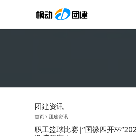
团建资讯
首页
团建资讯
职工篮球比赛|​“国缘四开杯”2