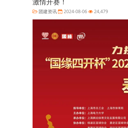
激情开赛！
团建资讯
2024-08-06
24,479