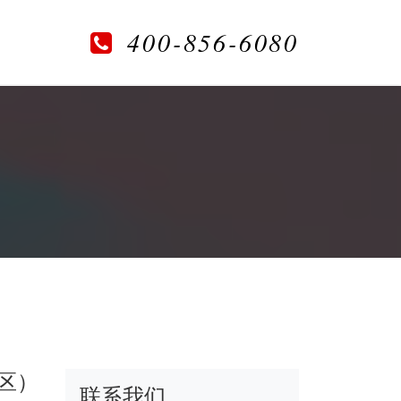
400-856-6080
赛区）
联系我们