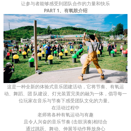
让参与者能够感受到团队合作的力量和快乐
PART 1、有氧鼓介绍
这是一种全新的体验式音乐团建活动，它将节奏、有氧运
动、舞蹈、团 队建设、灯光装置完美的融为一体，倡导每一
位玩家在音乐与节奏下感受团队文化的力量。
在活动过程中
老师将各种有氧运动与有趣
且令人兴奋的音乐节奏 (击鼓演奏)相结合
通过跳跃、舞动、伸展等动作释放身心