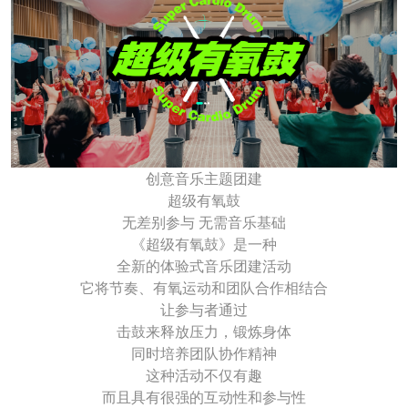
创意音乐主题团建
超级有氧鼓
无差别参与 无需音乐基础
《超级有氧鼓》是一种
全新的体验式音乐团建活动
它将节奏、有氧运动和团队合作相结合
让参与者通过
击鼓来释放压力，锻炼身体
同时培养团队协作精神
这种活动不仅有趣
而且具有很强的互动性和参与性