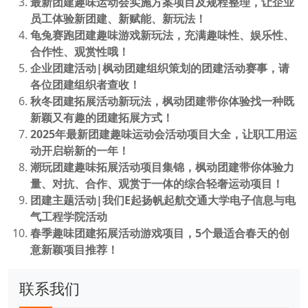
最新团建趣味运动会实施方案项目及规程整理，让企业
员工体验新团建、新赋能、新玩法！
龟兔赛跑团建趣味游戏新玩法，充满趣味性、娱乐性、
合作性、观赏性哦！
企业团建活动|枫动团建组织策划的团建活动赛事，请
各位团建组织者查收！
秋冬团建拓展活动新玩法，枫动团建带你体验找一种既
新颖又有趣的团建拓展方式！
2025年最新团建趣味运动会活动项目大全，让职工用运
动开启崭新的一年！
潮玩团建趣味拓展活动项目集锦，枫动团建带你体验力
量、对抗、合作、观赏于一体的综合轻奢运动项目！
团建主题活动|我们E起扬帆起航交通大学电子信息与电
气工程学院活动
春季趣味团建拓展活动游戏项目，5个最适合春天的创
意新颖项目推荐！
联系我们