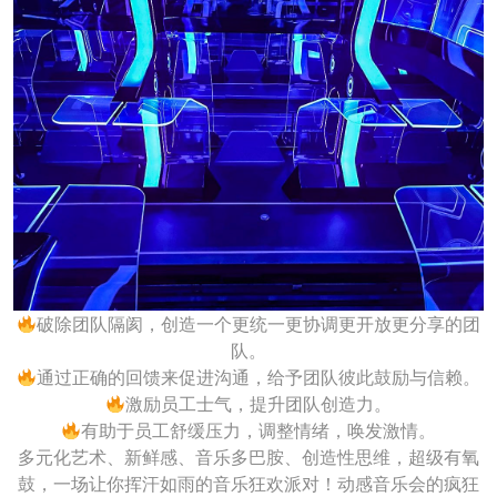
破除团队隔阂，创造一个更统一更协调更开放更分享的团
队。
通过正确的回馈来促进沟通，给予团队彼此鼓励与信赖。
激励员工士气，提升团队创造力。
有助于员工舒缓压力，调整情绪，唤发激情。
多元化艺术、新鲜感、音乐多巴胺、创造性思维，超级有氧
鼓，一场让你挥汗如雨的音乐狂欢派对！动感音乐会的疯狂