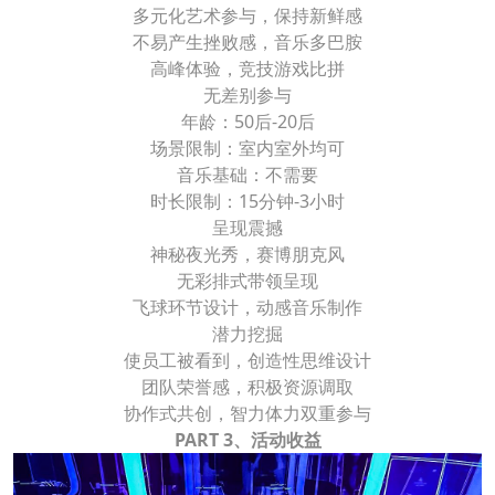
多元化艺术参与，保持新鲜感
不易产生挫败感，音乐多巴胺
高峰体验，竞技游戏比拼
无差别参与
年龄：50后-20后
场景限制：室内室外均可
音乐基础：不需要
时长限制：15分钟-3小时
呈现震撼
神秘夜光秀，赛博朋克风
无彩排式带领呈现
飞球环节设计，动感音乐制作
潜力挖掘
使员工被看到，创造性思维设计
团队荣誉感，积极资源调取
协作式共创，智力体力双重参与
PART 3、活动收益