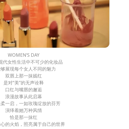
WOMEN‘S DAY
现代女性生活中不可少的化妆品
能够展现每个女人不同的魅力
双唇上那一抹嫣红
是对“美”的无声诠释
口红与嘴唇的邂逅
浪漫故事从此启幕
轻柔一启，一如玫瑰绽放的芬芳
演绎着她万种风情
恰是那一抹红
内心的火焰，照亮属于自己的世界