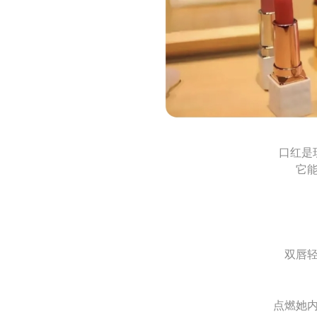
口红是
它
双唇
点燃她