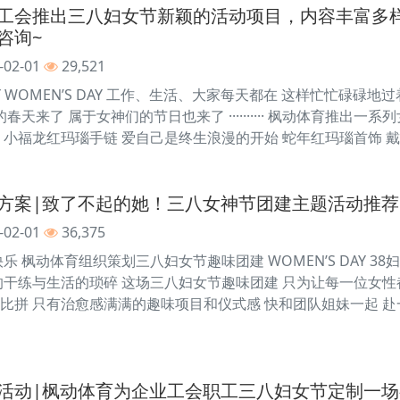
工会推出三八妇女节新颖的活动项目，内容丰富多
咨询~
-02-01
29,521
PPY WOMEN’S DAY 工作、生活、大家每天都在 这样忙忙碌
春天来了 属于女神们的节日也来了 ·········· 枫动体育推出
、小福龙红玛瑙手链 爱自己是终生浪漫的开始 蛇年红玛瑙首饰 戴
方案|致了不起的她！三八女神节团建主题活动推荐
-02-01
36,375
乐 枫动体育组织策划三八妇女节趣味团建 WOMEN’S DAY 3
的干练与生活的琐碎 这场三八妇女节趣味团建 只为让每一位女性
比拼 只有治愈感满满的趣味项目和仪式感 快和团队姐妹一起 赴
活动|枫动体育为企业工会职工三八妇女节定制一场