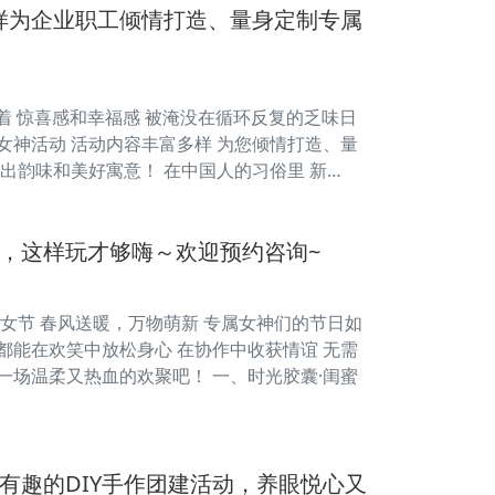
样为企业职工倾情打造、量身定制专属
碌地过着 惊喜感和幸福感 被淹没在循环反复的乏味日
一系列女神活动 活动内容丰富多样 为您倾情打造、量
出韵味和美好寓意！ 在中国人的习俗里 新…
，这样玩才够嗨～欢迎预约咨询~
8妇女节 春风送暖，万物萌新 专属女神们的节日如
都能在欢笑中放松身心 在协作中收获情谊 无需
一场温柔又热血的欢聚吧！ 一、时光胶囊·闺蜜
有趣的DIY手作团建活动，养眼悦心又