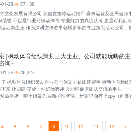
-01-28
57,138
动体育文化发展有限公司 凭借在篮球运动推广 赛事运营及全民健
 这份荣誉 不仅是行业对枫动体育 专业能力的高度认可 更是对我
球运动新生态 作为深耕文体赛事领域多年的专业策划活动公司，
案|枫动体育组织策划三大企业、公司就能玩嗨的
咨询~
-01-26
46,222
对了 枫动体育组织策划企业公司创意主题团建赛事 枫动体育组
不下来 让团建 变成一件好玩有趣 又能够促进团队交流的事儿~ 
然后互撕，哪个组最先被撕掉谁就输。玩家里面有个spy（间谍
4
5
6
7
8
9
10
11
12