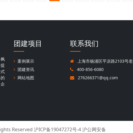
团建项目
联系我们
，枫
案例展示
上海市杨浦区平凉路2103号老
于提
团建资讯
400-856-6080
验式
年的
网站地图
276266371@qq.com
名企
Rights Reserved
沪ICP备19047272号-4 沪公网安备