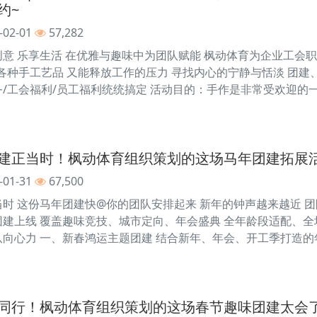
约~
-02-01
57,282
创意 乐享生活 在优雅与趣味中为团队赋能 枫动体育为企业工会
Y各种手工艺品 又能释放工作的压力 寻找内心的宁静与恬淡 团
务/工会福利/员工福利统统搞定 活动目的：手作是非常受欢迎
建正当时！枫动体育组织策划的这场马年团建拓展
-01-31
67,500
当时 这份马年团建快@你的团队安排起来 新年的钟声越来越近 团
题团建上线 覆盖趣味竞技、城市定向、年会盛典 全年龄段适配、全
队向心力 一、新春鸿运主题团建 结合新年、年会、开工季打造
同行！枫动体育组织策划的这场春节趣味团建太会