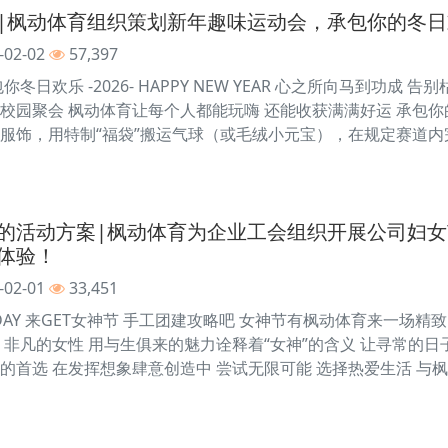
|枫动体育组织策划新年趣味运动会，承包你的冬日
-02-02
57,397
冬日欢乐 -2026- HAPPY NEW YEAR 心之所向马到功成 
校园聚会 枫动体育让每个人都能玩嗨 还能收获满满好运 承包你
服饰，用特制“福袋”搬运气球（或毛绒小元宝），在规定赛道
的活动方案|枫动体育为企业工会组织开展公司妇女
体验！
-02-01
33,451
’S DAY 来GET女神节 手工团建攻略吧 女神节有枫动体育来一场精致
，非凡的女性 用与生俱来的魅力诠释着“女神”的含义 让寻常的日子
的首选 在发挥想象肆意创造中 尝试无限可能 选择热爱生活 与