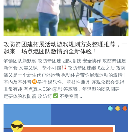
攻防箭团建拓展活动游戏规则方案整理推荐，一
起来一场点燃团队激情的全新体验！
解锁团队新默契 攻防箭团建 团队竞技 安全协作 攻防箭团建
新体验 又美又讽，势不可挡
攻防箭团建继飞盘之后 攻防
箭又是一个新生代户外运动 枫动体育带你展现运动的激情！
室内及室外皆
举行 娱乐性、竞技性兼具 连观众都会觉得
非常有趣 有点真人CS的意思 答应我，年轻型的团队团建 一
定要体验攻防箭 攻防箭
不受空间…