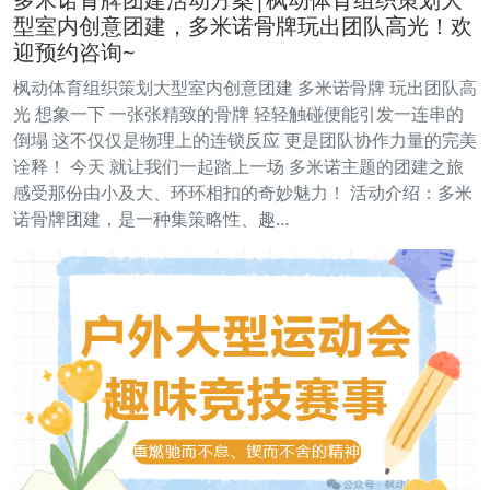
型室内创意团建，多米诺骨牌玩出团队高光！欢
迎预约咨询~
枫动体育组织策划大型室内创意团建 多米诺骨牌 玩出团队高
光 想象一下 一张张精致的骨牌 轻轻触碰便能引发一连串的
倒塌 这不仅仅是物理上的连锁反应 更是团队协作力量的完美
诠释！ 今天 就让我们一起踏上一场 多米诺主题的团建之旅
感受那份由小及大、环环相扣的奇妙魅力！ 活动介绍：多米
诺骨牌团建，是一种集策略性、趣…