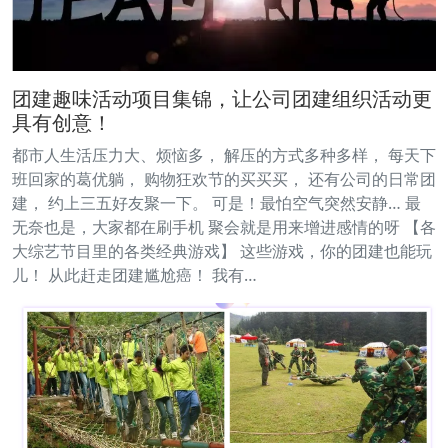
团建趣味活动项目集锦，让公司团建组织活动更
具有创意！
都市人生活压力大、烦恼多， 解压的方式多种多样， 每天下
班回家的葛优躺， 购物狂欢节的买买买， 还有公司的日常团
建， 约上三五好友聚一下。 可是！最怕空气突然安静… 最
无奈也是，大家都在刷手机 聚会就是用来增进感情的呀 【各
大综艺节目里的各类经典游戏】 这些游戏，你的团建也能玩
儿！ 从此赶走团建尴尬癌！ 我有…