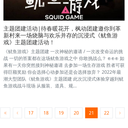
主题团建活动|待春暖花开，枫动团建邀你到革
新村来一场烧脑与欢乐并存的沉浸式《鱿鱼游
戏》主题团建活动！
《鱿鱼游戏》主题团建 一次神秘的邀请 / 一次改变命运的挑
战 一切的答案都在这场鱿鱼游戏之中 你敢挑战么？ ⊕⊕⊕ 如
果有一天你突然接到神秘邀请 去参加一场生存游戏 胜者可获
得巨额奖励 你会选择心动参加还是会选择放弃？ 2022年最
潮大型团队《鱿鱼游戏》主题团建 此次沉浸式体验穿越到鱿
鱼游戏战斗现场 从服装、道具、规…
17
18
19
20
21
22