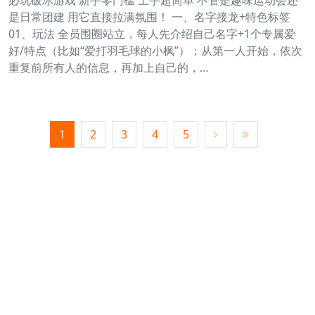
是日常团建 用它直接拉满氛围！ 一、名字接龙+特色标签
01、玩法 全员围圈站立，每人先介绍自己名字+1个专属爱
好/特点（比如“爱打羽毛球的小枫”）；从第一人开始，依次
重复前所有人的信息，再加上自己的，…
1
2
3
4
5