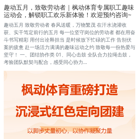
趣动五月，致敬劳动者｜枫动体育专属职工趣味
运动会，解锁职工欢乐新体验！欢迎预约咨询~
趣动五月 致敬劳动者 春风送暖，万物繁茂 在汗水浇灌收
获、实干笃定前行的五月 每一位坚守岗位的劳动者 都在用奋
斗书写精彩 用付出诠释担当 是时候放下忙碌的工作 告别伏
案的疲惫 赴一场活力满满的趣味运动之约 致敬每一份热爱与
坚守！ 一、团结协作类 01、同心击鼓 全队合力拉绳击鼓，
考验团队默契与配合，感受同心协力…