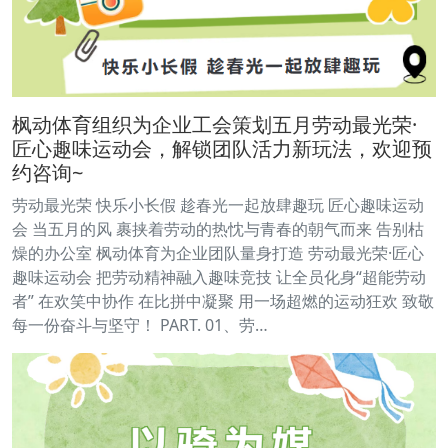
枫动体育组织为企业工会策划五月劳动最光荣·
匠心趣味运动会，解锁团队活力新玩法，欢迎预
约咨询~
劳动最光荣 快乐小长假 趁春光一起放肆趣玩 匠心趣味运动
会 当五月的风 裹挟着劳动的热忱与青春的朝气而来 告别枯
燥的办公室 枫动体育为企业团队量身打造 劳动最光荣·匠心
趣味运动会 把劳动精神融入趣味竞技 让全员化身“超能劳动
者” 在欢笑中协作 在比拼中凝聚 用一场超燃的运动狂欢 致敬
每一份奋斗与坚守！ PART. 01、劳…