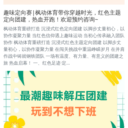
趣味定向赛|枫动体育带你穿越时光，红色主题
定向团建，热血开跑！欢迎预约咨询~
枫动体育重磅打造 沉浸式红色定向团建 以脚步丈量初心，以
协作凝聚力量 当红色信仰遇上趣味运动 当初心传承融入团队
协作 枫动体育重磅打造 沉浸式红色主题定向团建 以脚步丈
量初心，以协作凝聚力量 在闯关挑战中重温峥嵘岁月 在并肩
作战中铸就钢铁团队 一场有温度、有力量、有意义的团建之
旅 热血启幕！ 一、红色足迹·定…