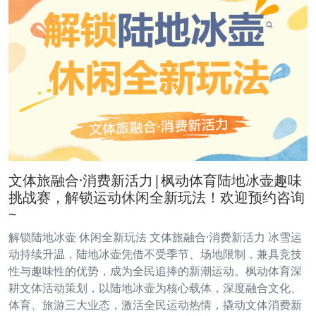
文体旅融合·消费新活力|枫动体育陆地冰壶趣味
挑战赛，解锁运动休闲全新玩法！欢迎预约咨询
~
解锁陆地冰壶 休闲全新玩法 文体旅融合·消费新活力 冰雪运
动持续升温，陆地冰壶凭借不受季节、场地限制，兼具竞技
性与趣味性的优势，成为全民追捧的新潮运动。枫动体育深
耕文体活动策划，以陆地冰壶为核心载体，深度融合文化、
体育、旅游三大业态，激活全民运动热情，撬动文体消费新