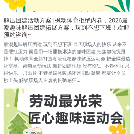
解压团建活动方案|枫动体育拒绝内卷，2026最
潮趣味解压团建拓展方案，玩到不想下班！欢迎
预约咨询~
最潮趣味解压团建 玩到不想下班 当代职场人的快乐 从来不
是硬扛压力 而是用一场酣畅淋漓的趣味团建 把焦虑统统甩
掉！ 枫动体育全新打造潮流玩梗趣味解压运动会 把全网最热
社交梗、超嗨互动玩法 搬进团建现场 没有KPI、不卷体力 只
拼快乐、只出片 不管是破冰暖场还是团队凝聚 都能让全员一
秒上头 解锁职场人专属的松弛感狂…