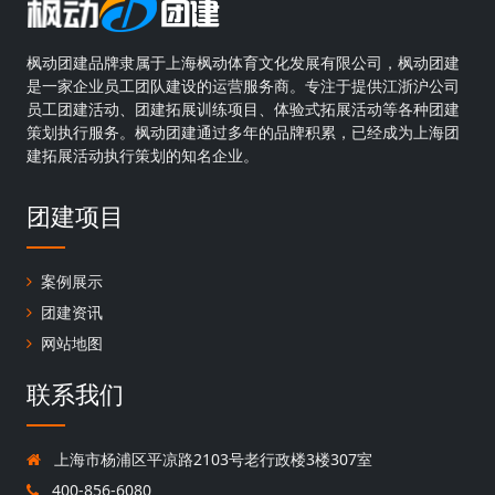
枫动团建品牌隶属于上海枫动体育文化发展有限公司，枫动团建
是一家企业员工团队建设的运营服务商。专注于提供江浙沪公司
员工团建活动、团建拓展训练项目、体验式拓展活动等各种团建
策划执行服务。枫动团建通过多年的品牌积累，已经成为上海团
建拓展活动执行策划的知名企业。
团建项目
案例展示
团建资讯
网站地图
联系我们
上海市杨浦区平凉路2103号老行政楼3楼307室
400-856-6080