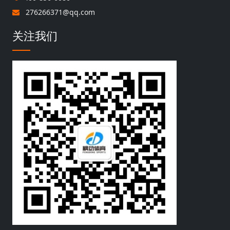
276266371@qq.com
关注我们