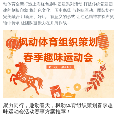
动体育全新打造上海红色趣味团建系列活动 打破传统党建团
建的刻板印象 将红色文化、历史底蕴 与趣味互动、团队协作
完美融合 用新潮、好玩、有意义的形式 让红色精神在欢声笑
语中传承 让团队凝聚力在并肩作战…
聚力同行，趣动春天，枫动体育组织策划春季趣
味运动会活动赛事方案推荐！