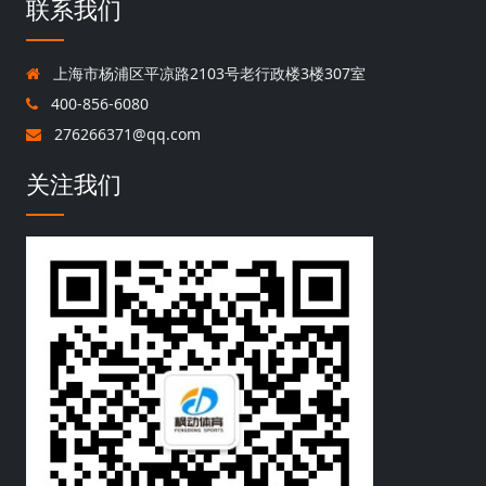
联系我们
上海市杨浦区平凉路2103号老行政楼3楼307室
400-856-6080
276266371@qq.com
关注我们