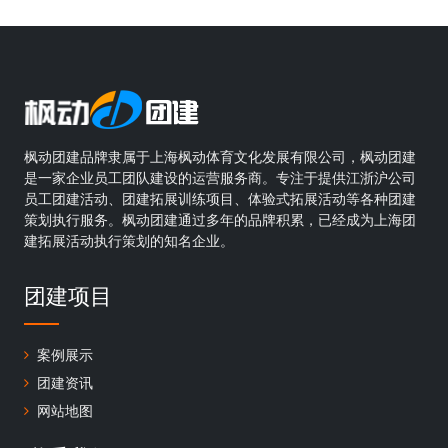
枫动团建品牌隶属于上海枫动体育文化发展有限公司，枫动团建
是一家企业员工团队建设的运营服务商。专注于提供江浙沪公司
员工团建活动、团建拓展训练项目、体验式拓展活动等各种团建
策划执行服务。枫动团建通过多年的品牌积累，已经成为上海团
建拓展活动执行策划的知名企业。
团建项目
案例展示
团建资讯
网站地图