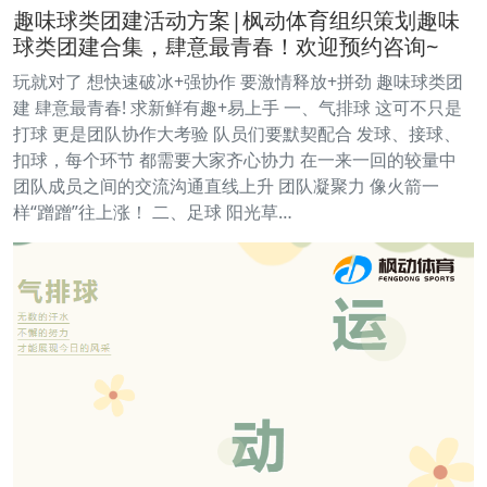
趣味球类团建活动方案|枫动体育组织策划趣味
球类团建合集，肆意最青春！欢迎预约咨询~
玩就对了 想快速破冰+强协作 要激情释放+拼劲 趣味球类团
建 肆意最青春! 求新鲜有趣+易上手 一、气排球 这可不只是
打球 更是团队协作大考验 队员们要默契配合 发球、接球、
扣球，每个环节 都需要大家齐心协力 在一来一回的较量中
团队成员之间的交流沟通直线上升 团队凝聚力 像火箭一
样“蹭蹭”往上涨！ 二、足球 阳光草…