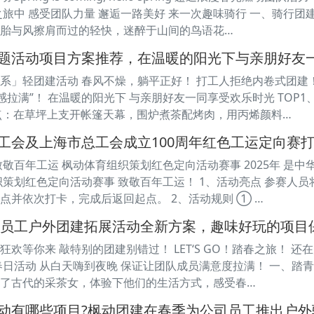
之旅中 感受团队力量 邂逅一路美好 来一次趣味骑行 一、骑行团
胎与风擦肩而过的轻快，迷醉于山间的鸟语花…
题活动项目方案推荐，在温暖的阳光下与亲朋好友
系」轻团建活动 春风不燥，躺平正好！ 打工人拒绝内卷式团建
感拉满”！ 在温暖的阳光下 与亲朋好友一同享受欢乐时光 TOP1
 亮点：在草坪上支开帐篷天幕，围炉煮茶配烤肉，用丙烯颜料…
工会及上海市总工会成立100周年红色工运定向赛
敬百年工运 枫动体育组织策划红色定向活动赛事 2025年 是中
织策划红色定向活动赛事 致敬百年工运！ 1、活动亮点 参赛人
点并依次打卡，完成后返回起点。 2、活动规则 ① …
组织员工户外团建拓展活动全新方案，趣味好玩的项
欢等你来 敲特别的团建别错过！ LET‘S GO！踏春之旅！ 
春日活动 从白天嗨到夜晚 保证让团队成员满意度拉满！ 一、踏青
了古代的采茶女，体验下他们的生活方式，感受春…
动有哪些项目?枫动团建在春季为公司员工推出户外