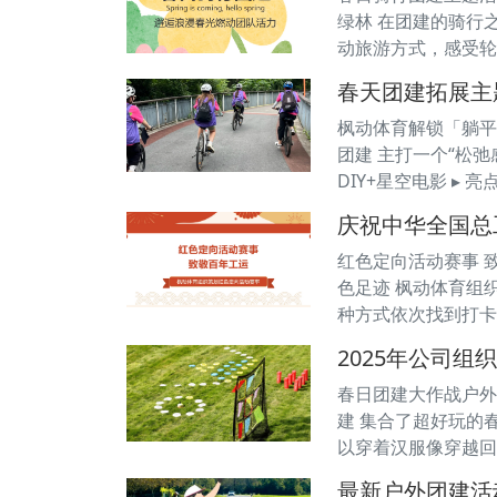
绿林 在团建的骑行
动旅游方式，感受轮
春天团建拓展主
枫动体育解锁「躺平
团建 主打一个“松弛
DIY+星空电影 ▸
庆祝中华全国总
红色定向活动赛事 致
色足迹 枫动体育组
种方式依次找到打卡
2025年公司
春日团建大作战户外狂
建 集合了超好玩的
以穿着汉服像穿越回
最新户外团建活