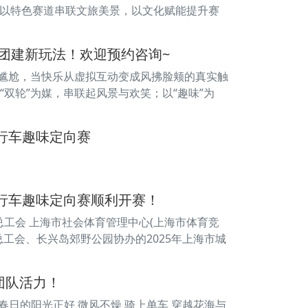
，以特色赛道串联文旅美景，以文化赋能提升赛
味团建新玩法！欢迎预约咨询~
坐与尴尬，当快乐从虚拟互动变成风拂脸颊的真实触
双轮”为媒，串联起风景与欢笑；以“趣味”为
行车趣味定向赛
自行车趣味定向赛顺利开赛！
总工会 上海市社会体育管理中心(上海市体育竞
工会、长兴岛郊野公园协办的2025年上海市城
团队活力！
团队活力 春日的阳光正好 微风不燥 骑上单车 穿越花海与