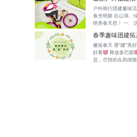
户外骑行团建趣味活
春光明媚 在山湖、
绝美春天把！ 一、
春季趣味团建拓
邂逅春天 遇“建”
好看
释放多巴胺
息，尽情的在风情骑行