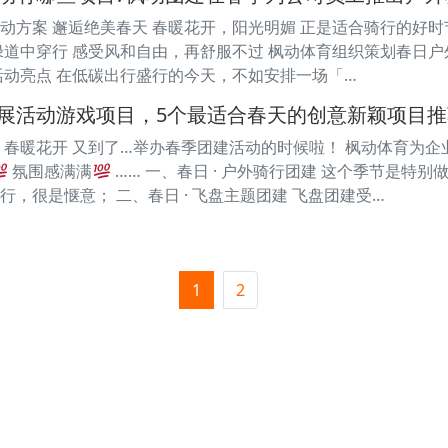
动方案 邂逅绝美春天 春暖花开，阳光明媚 正是适合骑行的好时
绿道中穿行 感受风和自由，再舒服不过 枫动体育组织策划春日户
活动亮点 在低碳出行盛行的今天，不如安排一场「…
展活动游戏项目，5个最适合春天的创意新颖项目推
美好 春暖花开 又到了…举办春季团建活动的时候啦！ 枫动体育为
氛围感满满
…… 一、春日 · 户外骑行团建 这个季节是特
，很是惬意； 二、春日 · 飞盘主题团建 飞盘团建受…
1
2