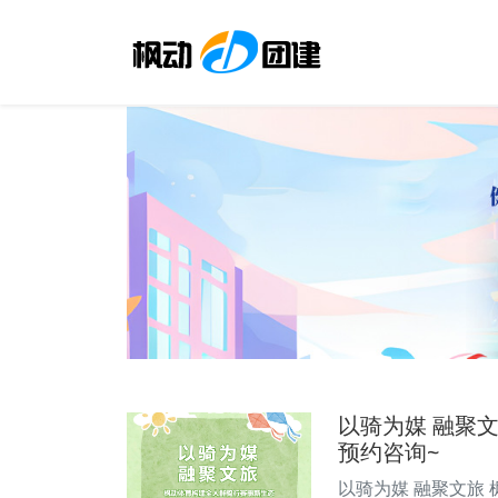
以骑为媒 融聚
预约咨询~
以骑为媒 融聚文旅