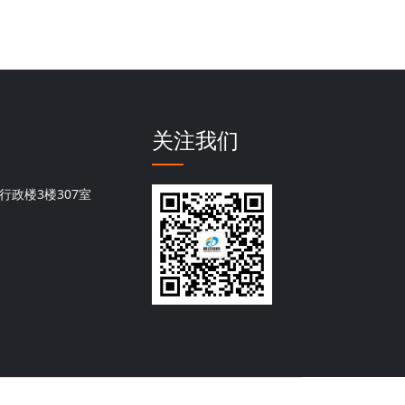
关注我们
行政楼3楼307室