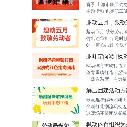
育季 上海市职工健
主题活动 也是职工
趣动五月，致敬
趣动五月 致敬劳动
付出诠释担当 是时
01、同心击鼓 全
趣味定向赛|枫
枫动体育重磅打造 
体育重磅打造 沉浸
一场有温度、有力量
解压团建活动方
最潮趣味解压团建 
全新打造潮流玩梗趣
冰暖场还是团队凝聚
枫动体育组织为