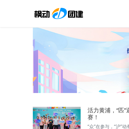
活力黄浦，“匹
赛！
“众”在参与，“沪”