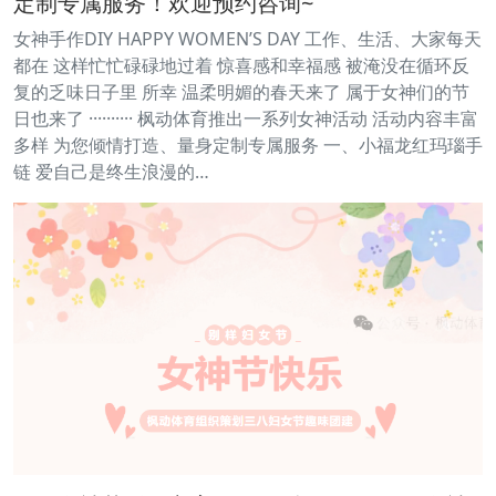
定制专属服务！欢迎预约咨询~
女神手作DIY HAPPY WOMEN’S DAY 工作、生活、大家每天
都在 这样忙忙碌碌地过着 惊喜感和幸福感 被淹没在循环反
复的乏味日子里 所幸 温柔明媚的春天来了 属于女神们的节
日也来了 ·········· 枫动体育推出一系列女神活动 活动内容丰富
多样 为您倾情打造、量身定制专属服务 一、小福龙红玛瑙手
链 爱自己是终生浪漫的…