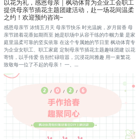
以花为礼，感恩母亲｜枫动体育为企业工会职工
提供母亲节插花主题团建活动，赴一场花间温柔
之约！欢迎预约咨询~
感恩母亲节 浓情五月天 母亲节快乐 时光温婉，岁月留香 母
亲节踏着花香如期而至 她是职场中从容干练的巾帼力量 是家
庭里温柔可靠的坚实依靠 在这个专属她的节日里 枫动体育专
为企业女职工、职工家庭 定制母亲节插花主题趣味团建 以花
寄情，以手传爱 告别忙碌喧嚣，沉浸花间雅趣 用一束繁花
致敬每一位了不起的母亲！ 一、…