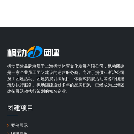
枫动团建品牌隶属于上海枫动体育文化发展有限公司，枫动团建
是一家企业员工团队建设的运营服务商。专注于提供江浙沪公司
员工团建活动、团建拓展训练项目、体验式拓展活动等各种团建
策划执行服务。枫动团建通过多年的品牌积累，已经成为上海团
建拓展活动执行策划的知名企业。
团建项目
案例展示
团建资讯