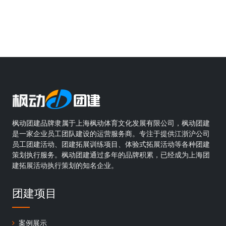
枫动团建品牌隶属于上海枫动体育文化发展有限公司，枫动团建
是一家企业员工团队建设的运营服务商。专注于提供江浙沪公司
员工团建活动、团建拓展训练项目、体验式拓展活动等各种团建
策划执行服务。枫动团建通过多年的品牌积累，已经成为上海团
建拓展活动执行策划的知名企业。
团建项目
案例展示