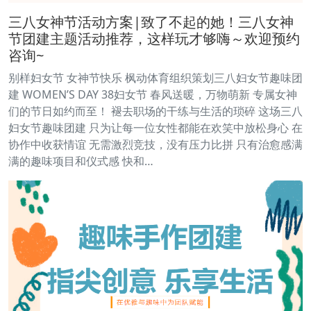
三八女神节活动方案|致了不起的她！三八女神
节团建主题活动推荐，这样玩才够嗨～欢迎预约
咨询~
别样妇女节 女神节快乐 枫动体育组织策划三八妇女节趣味团
建 WOMEN’S DAY 38妇女节 春风送暖，万物萌新 专属女神
们的节日如约而至！ 褪去职场的干练与生活的琐碎 这场三八
妇女节趣味团建 只为让每一位女性都能在欢笑中放松身心 在
协作中收获情谊 无需激烈竞技，没有压力比拼 只有治愈感满
满的趣味项目和仪式感 快和…