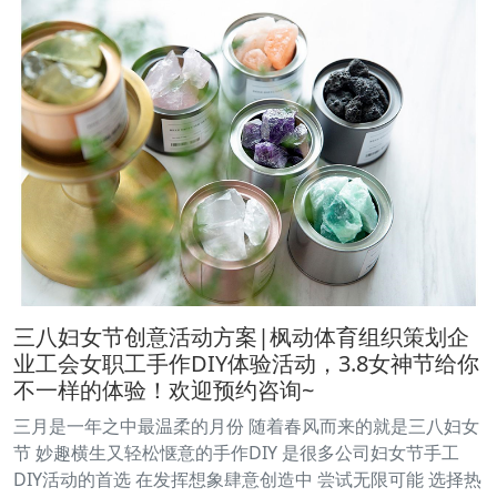
三八妇女节创意活动方案|枫动体育组织策划企
业工会女职工手作DIY体验活动，3.8女神节给你
不一样的体验！欢迎预约咨询~
三月是一年之中最温柔的月份 随着春风而来的就是三八妇女
节 妙趣横生又轻松惬意的手作DIY 是很多公司妇女节手工
DIY活动的首选 在发挥想象肆意创造中 尝试无限可能 选择热