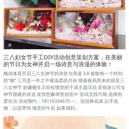
三八妇女节手工DIY活动创意策划方案，在美丽
的节日为女神开启一场诗意与浪漫的体验！
枫动体育开启三八女神节的诗意与浪漫 3.8 致敬每一个特别
的“她” 三月是一年之中最温柔的月份 随着春风而来的就是三
八女神节 妙趣横生又轻松惬意的干花主题活动 是很多公司女
神节团建的首选 发挥想象肆意创造中 尝试无线可能 选择热
爱生活 活动预约：18116334670 一、扭扭棒花束 以手造
物，以花寄情 惬意的午后 如果感到…