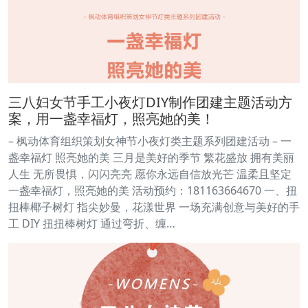
三八妇女节手工小夜灯DIY制作团建主题活动方
案，用一盏幸福灯，照亮她的美！
– 枫动体育组织策划女神节小夜灯类主题系列团建活动 – 一
盏幸福灯 照亮她的美 三月是美好的季节 繁花盛放 拥有美丽
人生 无所畏惧，闪闪亮亮 愿你永远自信放光芒 温柔且坚定
一盏幸福灯，照亮她的美 活动预约：181163664670 一、扭
扭棒椰子树灯 指尖妙曼，花漾世界 一场充满创意与美好的手
工 DIY 扭扭棒树灯 通过弯折、缠…