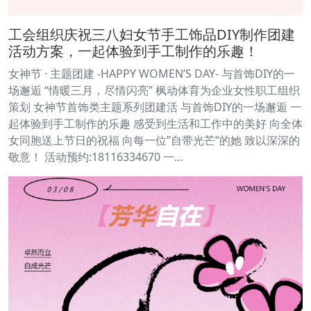
工会组织庆祝三八妇女节手工饰品DIY制作团建
活动方案，一起体验到手工制作的乐趣！
女神节 · 主题团建 -HAPPY WOMEN’S DAY- 与首饰DIY的一
场邂逅 “情暖三月，尽情闪亮” 枫动体育为企业女性职工组织
策划 女神节首饰类主题系列团建活 与首饰DIY的一场邂逅 一
起体验到手工制作的乐趣 感受到生活和工作中的美好 向全体
女同胞送上节日的祝福 向每一位”自带光芒“的她 致以深深的
敬意！ 活动预约:18116334670 一…