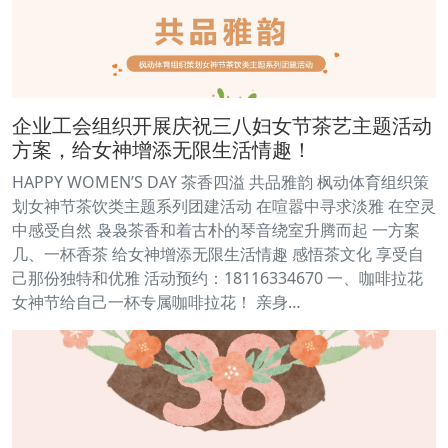
企业工会组织开展庆祝三八妇女节茶艺主题活动
方案，给女神增添无限生活情趣！
HAPPY WOMEN’S DAY 茶香四溢 共品雅韵 枫动体育组织策
划女神节茶饮类主题系列团建活动 在喧嚣中寻求淡雅 在空灵
中感受自然 袅袅茶香和着古朴的琴音绕室升腾而起 一方案
几、一杯香茶 给女神增添无限生活情趣 感悟茶文化 享受自
己那份独特和优雅 活动预约：18116334670 一、咖啡拉花
女神节给自己一杯专属咖啡拉花！ 亲身…