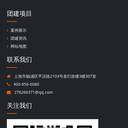
团建项目
案例展示
团建资讯
网站地图
联系我们
上海市杨浦区平凉路2103号老行政楼3楼307室
400-856-6080
276266371@qq.com
关注我们