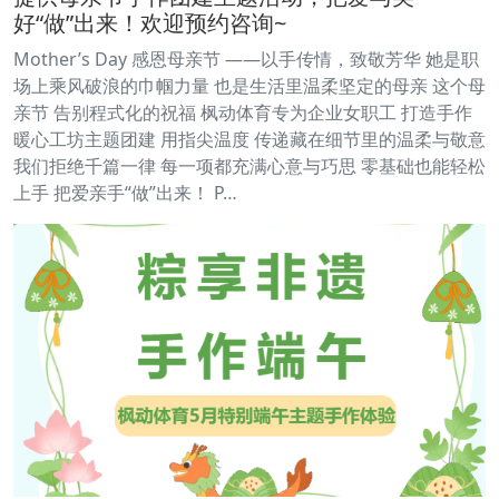
好“做”出来！欢迎预约咨询~
Mother’s Day 感恩母亲节 ——以手传情，致敬芳华 她是职
场上乘风破浪的巾帼力量 也是生活里温柔坚定的母亲 这个母
亲节 告别程式化的祝福 枫动体育专为企业女职工 打造手作
暖心工坊主题团建 用指尖温度 传递藏在细节里的温柔与敬意
我们拒绝千篇一律 每一项都充满心意与巧思 零基础也能轻松
上手 把爱亲手“做”出来！ P…