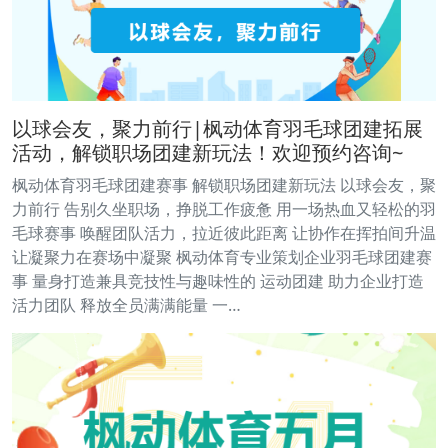
以球会友，聚力前行|枫动体育羽毛球团建拓展
活动，解锁职场团建新玩法！欢迎预约咨询~
枫动体育羽毛球团建赛事 解锁职场团建新玩法 以球会友，聚
力前行 告别久坐职场，挣脱工作疲惫 用一场热血又轻松的羽
毛球赛事 唤醒团队活力，拉近彼此距离 让协作在挥拍间升温
让凝聚力在赛场中凝聚 枫动体育专业策划企业羽毛球团建赛
事 量身打造兼具竞技性与趣味性的 运动团建 助力企业打造
活力团队 释放全员满满能量 一…