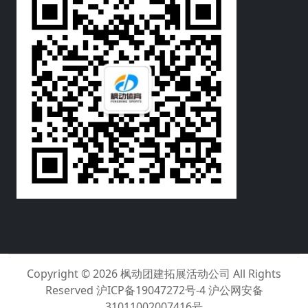
Copyright © 2026
枫动团建拓展活动公司
All Rights
Reserved
沪ICP备19047272号-4 沪公网安备
31011002007416号