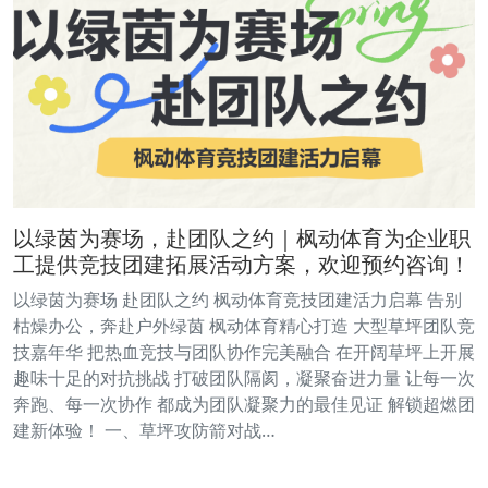
以绿茵为赛场，赴团队之约｜枫动体育为企业职
工提供竞技团建拓展活动方案，欢迎预约咨询！
以绿茵为赛场 赴团队之约 枫动体育竞技团建活力启幕 告别
枯燥办公，奔赴户外绿茵 枫动体育精心打造 大型草坪团队竞
技嘉年华 把热血竞技与团队协作完美融合 在开阔草坪上开展
趣味十足的对抗挑战 打破团队隔阂，凝聚奋进力量 让每一次
奔跑、每一次协作 都成为团队凝聚力的最佳见证 解锁超燃团
建新体验！ 一、草坪攻防箭对战…