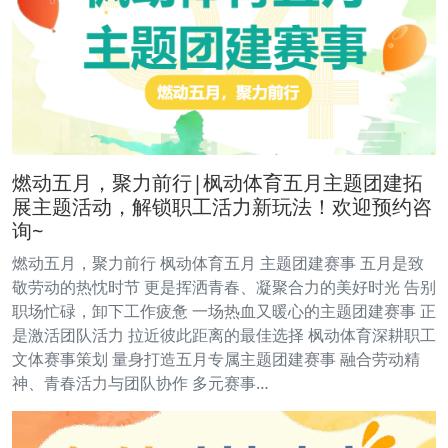
燃动五月，聚力前行|枫动体育五月主题团建拓
展主题活动，解锁职工活力新玩法！欢迎预约咨
询~
燃动五月，聚力前行 枫动体育五月 主题团建赛事 五月是致
敬劳动的热忱时节 更是挥洒青春、凝聚合力的美好时光 告别
职场忙碌，卸下工作疲惫 一场热血又暖心的主题团建赛事 正
是激活团队活力 拉近彼此距离的最佳选择 枫动体育深耕职工
文体赛事策划 量身打造五月专属主题团建赛事 融合劳动精
神、青春活力与团队协作 多元赛事…