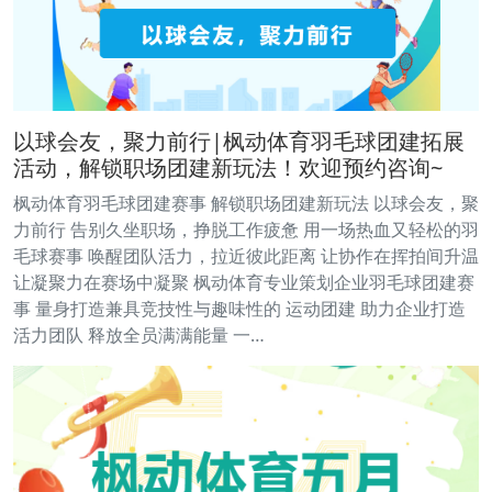
以球会友，聚力前行|枫动体育羽毛球团建拓展
活动，解锁职场团建新玩法！欢迎预约咨询~
枫动体育羽毛球团建赛事 解锁职场团建新玩法 以球会友，聚
力前行 告别久坐职场，挣脱工作疲惫 用一场热血又轻松的羽
毛球赛事 唤醒团队活力，拉近彼此距离 让协作在挥拍间升温
让凝聚力在赛场中凝聚 枫动体育专业策划企业羽毛球团建赛
事 量身打造兼具竞技性与趣味性的 运动团建 助力企业打造
活力团队 释放全员满满能量 一…