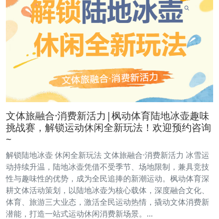
文体旅融合·消费新活力|枫动体育陆地冰壶趣味
挑战赛，解锁运动休闲全新玩法！欢迎预约咨询
~
解锁陆地冰壶 休闲全新玩法 文体旅融合·消费新活力 冰雪运
动持续升温，陆地冰壶凭借不受季节、场地限制，兼具竞技
性与趣味性的优势，成为全民追捧的新潮运动。枫动体育深
耕文体活动策划，以陆地冰壶为核心载体，深度融合文化、
体育、旅游三大业态，激活全民运动热情，撬动文体消费新
潜能，打造一站式运动休闲消费新场景。…