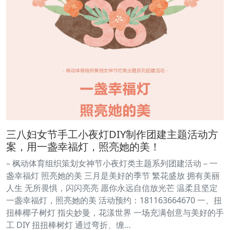
三八妇女节手工小夜灯DIY制作团建主题活动方
案，用一盏幸福灯，照亮她的美！
– 枫动体育组织策划女神节小夜灯类主题系列团建活动 – 一
盏幸福灯 照亮她的美 三月是美好的季节 繁花盛放 拥有美丽
人生 无所畏惧，闪闪亮亮 愿你永远自信放光芒 温柔且坚定
一盏幸福灯，照亮她的美 活动预约：181163664670 一、扭
扭棒椰子树灯 指尖妙曼，花漾世界 一场充满创意与美好的手
工 DIY 扭扭棒树灯 通过弯折、缠…