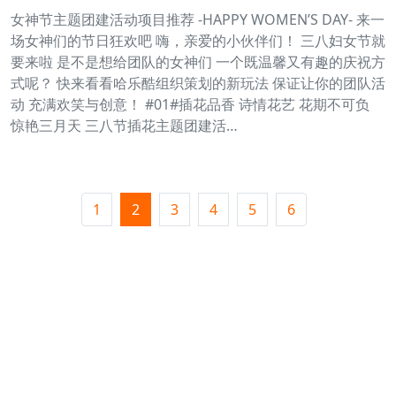
女神节主题团建活动项目推荐 -HAPPY WOMEN’S DAY- 来一
场女神们的节日狂欢吧 嗨，亲爱的小伙伴们！ 三八妇女节就
要来啦 是不是想给团队的女神们 一个既温馨又有趣的庆祝方
式呢？ 快来看看哈乐酷组织策划的新玩法 保证让你的团队活
动 充满欢笑与创意！ #01#插花品香 诗情花艺 花期不可负
惊艳三月天 三八节插花主题团建活…
1
2
3
4
5
6