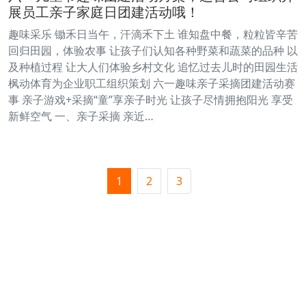
展员工亲子家庭日团建活动哦！
趣味采乐 锄禾日当午，汗滴禾下土 谁知盘中餐，粒粒皆辛苦
回归田园，体验农事 让孩子们认知各种野菜和蔬菜的品种 以
及种植过程 让大人们体验乡村文化 追忆过去儿时的田园生活
枫动体育为企业职工组织策划 六一趣味亲子采摘团建活动赛
事 亲子游戏+采摘“童”享亲子时光 让孩子尽情拥抱阳光 享受
新鲜空气 一、亲子采摘 亲近…
1
2
3