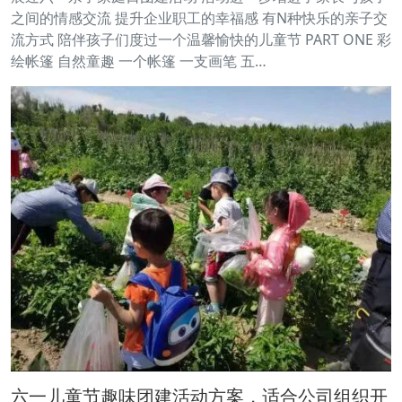
之间的情感交流 提升企业职工的幸福感 有N种快乐的亲子交
流方式 陪伴孩子们度过一个温馨愉快的儿童节 PART ONE 彩
绘帐篷 自然童趣 一个帐篷 一支画笔 五…
六一儿童节趣味团建活动方案，适合公司组织开