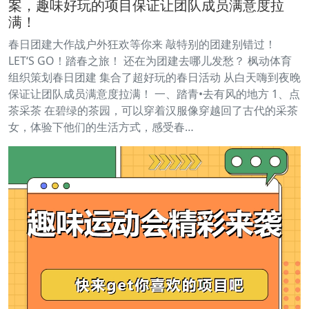
案，趣味好玩的项目保证让团队成员满意度拉
满！
春日团建大作战户外狂欢等你来 敲特别的团建别错过！
LET‘S GO！踏春之旅！ 还在为团建去哪儿发愁？ 枫动体育
组织策划春日团建 集合了超好玩的春日活动 从白天嗨到夜晚
保证让团队成员满意度拉满！ 一、踏青•去有风的地方 1、点
茶采茶 在碧绿的茶园，可以穿着汉服像穿越回了古代的采茶
女，体验下他们的生活方式，感受春…