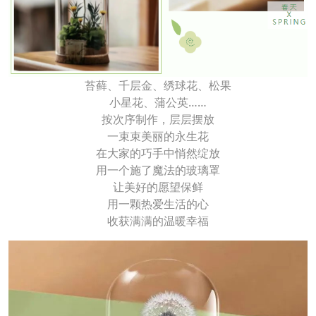
苔藓、千层金、绣球花、松果
小星花、蒲公英……
按次序制作，层层摆放
一束束美丽的永生花
在大家的巧手中悄然绽放
用一个施了魔法的玻璃罩
让美好的愿望保鲜
用一颗热爱生活的心
收获满满的温暖幸福