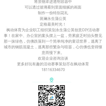
将景物罩进透明容器中
可以透过玻璃看到里面细腻的画面
制作一份特别花礼
斑斓永生蒲公英
定格最美时光！
枫动体育为企业职工组织策划永生蒲公英创意DIY活动赛
事！在家中、办公室的案头摆上一盆，劳累疲乏时抬头瞥见
那一抹绿色，仿佛跌落到一个简单纯净的童话世界，逃离了
城市的钢筋混凝土，逃离那些繁杂与喧嚣，心仿佛也变得惬
意而慢下来。
欢迎企业咨询洽谈
更多好玩有趣的活动赛事策划尽在枫动体育
18116334670