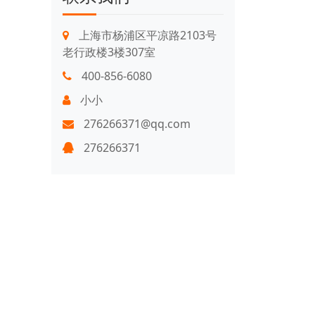
上海市杨浦区平凉路2103号
老行政楼3楼307室
400-856-6080
小小
276266371@qq.com
276266371