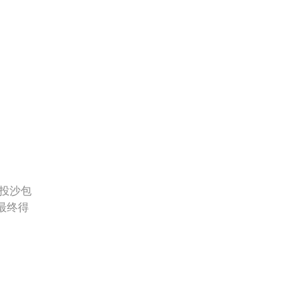
投沙包
最终得