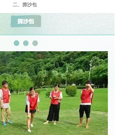
二、掷沙包