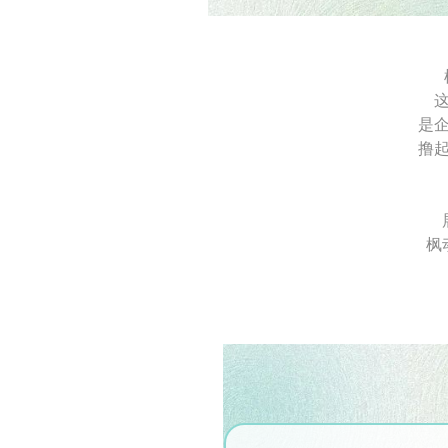
是
撸
枫