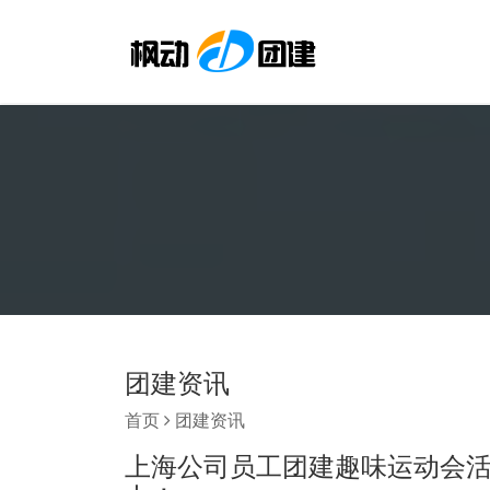
团建资讯
首页
团建资讯
上海公司员工团建趣味运动会