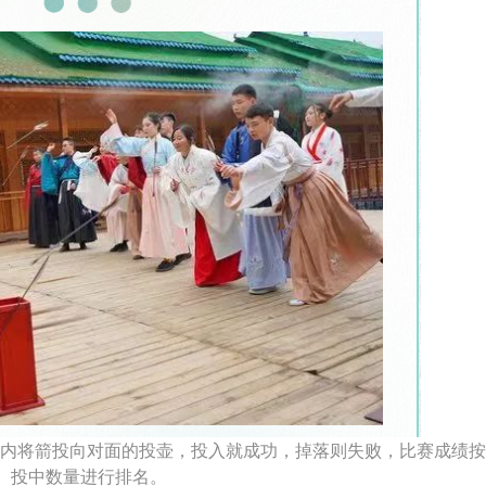
0s内将箭投向对面的投壶，投入就成功，掉落则失败，比赛成绩
投中数量进行排名。