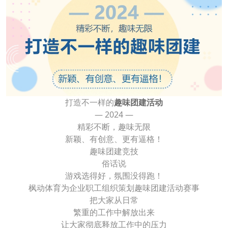
打造不一样的
趣味团建活动
— 2024 —
精彩不断，趣味无限
新颖、有创意、更有逼格！
趣味团建竞技
俗话说
游戏选得好，氛围没得跑！
枫动体育为企业职工组织策划趣味团建活动赛事
把大家从日常
繁重的工作中解放出来
让大家彻底释放工作中的压力