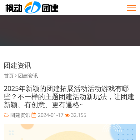
团建资讯
首页
团建资讯
2025年新颖的团建拓展活动活动游戏有哪
些？不一样的主题团建活动新玩法，让团建
新颖、有创意、更有逼格~
团建资讯
2024-01-17
32,155