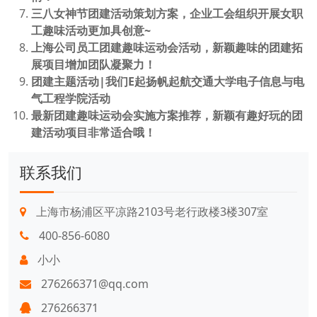
三八女神节团建活动策划方案，企业工会组织开展女职
工趣味活动更加具创意~
上海公司员工团建趣味运动会活动，新颖趣味的团建拓
展项目增加团队凝聚力！
团建主题活动|我们E起扬帆起航交通大学电子信息与电
气工程学院活动
最新团建趣味运动会实施方案推荐，新颖有趣好玩的团
建活动项目非常适合哦！
联系我们
上海市杨浦区平凉路2103号老行政楼3楼307室
400-856-6080
小小
276266371@qq.com
276266371