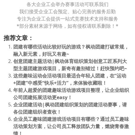
各大企业工会举办赛事活动可联系我们
我们接受企业工会预定、贴心完善的服务后勤
专注为企业工会提供一站式竞赛技术支持和服务
*部分素材来源于网络，如有侵权请联系删除！*
推荐文章：
团建有哪些活动比较好玩的游戏？枫动团建打破常规，
融入新元素，好玩又有趣~
创意团建主题活动|枫动体育组织策划创意工匠系列大
型主题团建游戏项目，新奇有趣别错过！赶快预约吧~
这些趣味运动会活动项目最适合年轻人团建，在“运动
+团建”中感受“快乐+活力”，来体验收藏啦！
年前人超爱的团建趣味活动游戏项目整理，让企业组织
公司团建拓展活动更easy！
企业团建活动|枫动团建组织策划的团建活动赛事，请
各位团建组织者查收！
企业员工趣味团建游戏活动项目有哪些？通过员工趣味
活动策划方案，让公司员工释放团队力量，燃烧青春激
情！