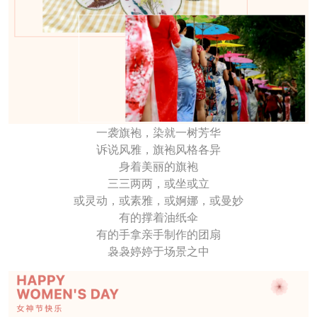
一袭旗袍，染就一树芳华
诉说风雅，旗袍风格各异
身着美丽的旗袍
三三两两，或坐或立
或灵动，或素雅，或婀娜，或曼妙
有的撑着油纸伞
有的手拿亲手制作的团扇
袅袅婷婷于场景之中