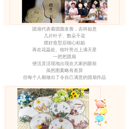
团扇代表着团圆友善，吉祥如意
几片叶子、数朵干花
摆好造型后细心粘贴
再在花蕊处、枝叶旁点上满天星
一把把团扇
便活灵活现地出现在大家的眼前
虽然图案略有差异
但每个人都做出了令自己满意的团扇作品