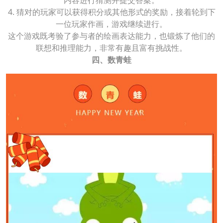
内容进行猜测并提交答案。
4. 猜对的玩家可以获得积分或其他形式的奖励，接着轮到下
一位玩家作画，游戏继续进行。
这个游戏既考验了参与者的绘画表达能力，也锻炼了他们的
联想和推理能力，非常有趣且富有挑战性。
四、数青蛙