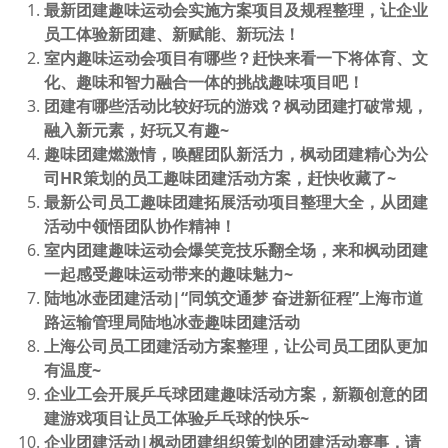
最新团建趣味运动会实施方案项目及规程整理，让企业
员工体验新团建、新赋能、新玩法！
室内趣味运动会项目有哪些？赶快来看一下将体育、文
化、趣味和智力融合一体的挑战趣味项目吧！
团建有哪些活动比较好玩的游戏？枫动团建打破常规，
融入新元素，好玩又有趣~
趣味团建燃激情，唤醒团队新活力，枫动团建精心为公
司HR策划的员工趣味团建活动方案，赶快收藏了~
最新公司员工趣味团建拓展活动项目整理大全，从团建
活动中领悟团队协作精神！
室内团建趣味运动会爆笑竞技乐翻全场，来和枫动团建
一起感受趣味运动带来的趣味魅力~
陆地冰壶团建活动|“同筑交通梦 奋进新征程”上海市道
路运输管理局陆地冰壶趣味团建活动
上海公司员工团建活动方案整理，让公司员工团队更加
有温度~
企业工会开展乒乓球团建趣味活动方案，新颖创意的团
建游戏项目让员工体验乒乓球的快乐~
企业团建活动|枫动团建组织策划的团建活动赛事，请