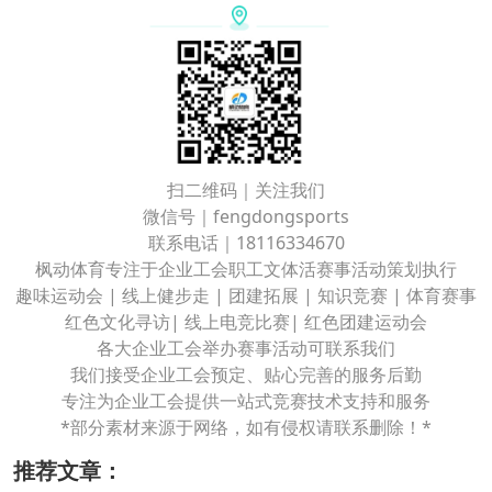
扫二维码｜关注我们
微信号｜fengdongsports
联系电话｜18116334670
枫动体育专注于企业工会职工文体活赛事活动策划执行
趣味运动会 | 线上健步走 | 团建拓展 | 知识竞赛 | 体育赛事
红色文化寻访| 线上电竞比赛| 红色团建运动会
各大企业工会举办赛事活动可联系我们
我们接受企业工会预定、贴心完善的服务后勤
专注为企业工会提供一站式竞赛技术支持和服务
*部分素材来源于网络，如有侵权请联系删除！*
推荐文章：