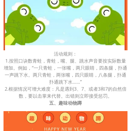
活动规则：
1.按照口诀数青蛙，青蛙，嘴、腿、跳水声音要按实际数量
增加。例如，“一只青蛙，一张嘴，两只眼睛，四条腿，扑通
一声跳下水。两只青蛙，两张嘴，四只眼睛，八条腿，扑通
扑通跳下水……”
2.根据情况可增大难度：凡是遇到3、7、或者3和7的自然倍
数，要以击掌来代替。出错则立即接受惩罚。
五、趣味动物蹲