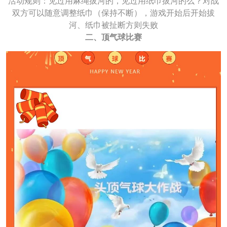
活动规则：见过用麻绳拔河的，见过用纸巾拔河的么？对战
双方可以随意调整纸巾（保持不断），游戏开始后开始拔
河、纸巾被扯断方则失败
二、顶气球比赛