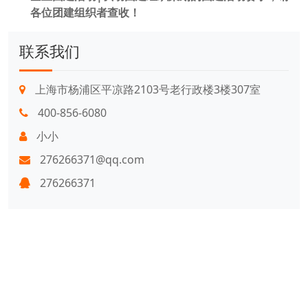
各位团建组织者查收！
联系我们
上海市杨浦区平凉路2103号老行政楼3楼307室
400-856-6080
小小
276266371@qq.com
276266371