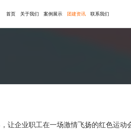
首页
关于我们
案例展示
团建资讯
联系我们
案，让企业职工在一场激情飞扬的红色运动