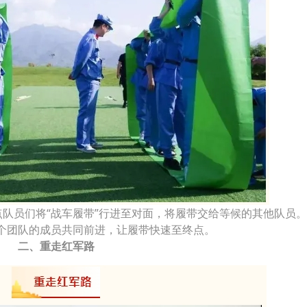
队员们将“战车履带”行进至对面，将履带交给等候的其他队员
个团队的成员共同前进，让履带快速至终点。
二、重走红军路