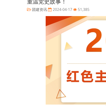
重温党史故事！
团建资讯
2024-04-17
51,385