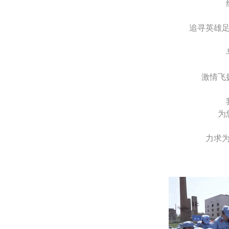
追寻英雄
激情飞
为
力求