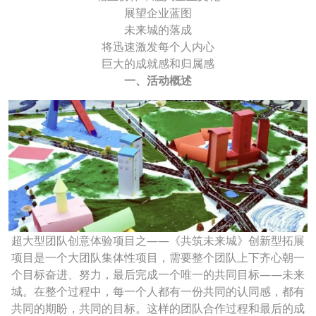
展望企业蓝图
未来城的落成
将迅速激发每个人内心
巨大的成就感和归属感
一、活动概述
超大型团队创意体验项目之——《共筑未来城》创新型拓展
项目是一个大团队集体性项目，需要整个团队上下齐心朝一
个目标奋进、努力，最后完成一个唯一的共同目标——未来
城。在整个过程中，每一个人都有一份共同的认同感，都有
共同的期盼，共同的目标。这样的团队合作过程和最后的成