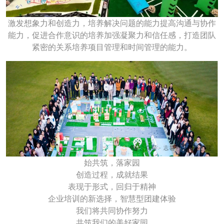
激发想象力和创造力，培养解决问题的能力提高沟通与协作
能力，促进合作意识的培养加强凝聚力和信任感，打造团队
紧密的关系培养项目管理和时间管理的能力。
始共筑，落家园
创造过程，成就结果
表现于形式，回归于精神
企业培训的新选择，智慧型团建体验
我们将共同协作努力
共筑我们的美好家园