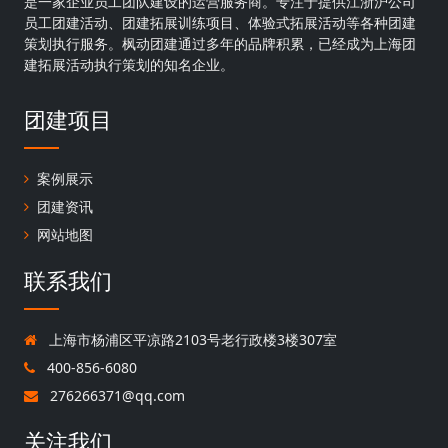
是一家企业员工团队建设的运营服务商。专注于提供江浙沪公司
员工团建活动、团建拓展训练项目、体验式拓展活动等各种团建
策划执行服务。枫动团建通过多年的品牌积累，已经成为上海团
建拓展活动执行策划的知名企业。
团建项目
案例展示
团建资讯
网站地图
联系我们
上海市杨浦区平凉路2103号老行政楼3楼307室
400-856-6080
276266371@qq.com
关注我们