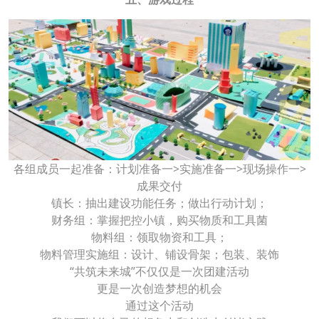
各组成员一起准备：计划准备一>实施准备一>现场操作一>
成果交付
镇长：抽出建设功能任务；做出行动计划；
财务组：掌握把控小镇，购买物质和工具菌
物料组：领取物资和工具；
物料管理实施组：设计、铺设骨架；包装、装饰
“共筑未来城”不仅仅是一次团建活动
更是一次创造梦想的机会
通过这个活动