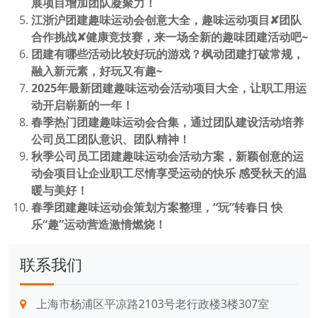
展项目增加团队凝聚力！
江浙沪团建趣味运动会创意大全，趣味运动项目✘团队
合作挑战✘健康竞技赛，来一场全新的趣味团建活动吧~
团建有哪些活动比较好玩的游戏？枫动团建打破常规，
融入新元素，好玩又有趣~
2025年最新团建趣味运动会活动项目大全，让职工用运
动开启崭新的一年！
春季热门团建趣味运动会合集，通过团队建设活动培养
公司员工团队意识、团队精神！
秋季公司员工团建趣味运动会活动方案，新颖创意的运
动会项目让企业职工尽情享受运动的快乐 感受秋天的温
暖与美好！
春季团建趣味运动会策划方案整理，“玩”转春日 快
乐“趣”运动营造激情燃烧！
联系我们
上海市杨浦区平凉路2103号老行政楼3楼307室