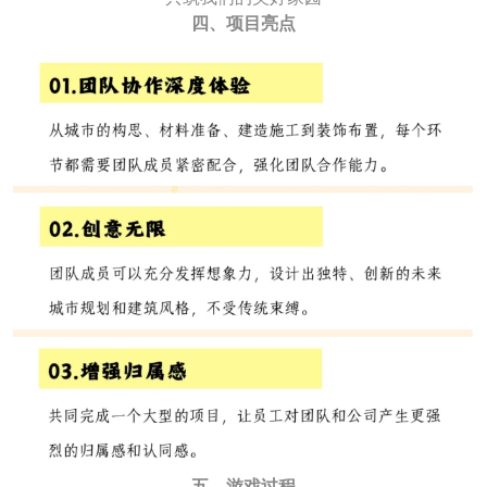
四、项目亮点
五、游戏过程