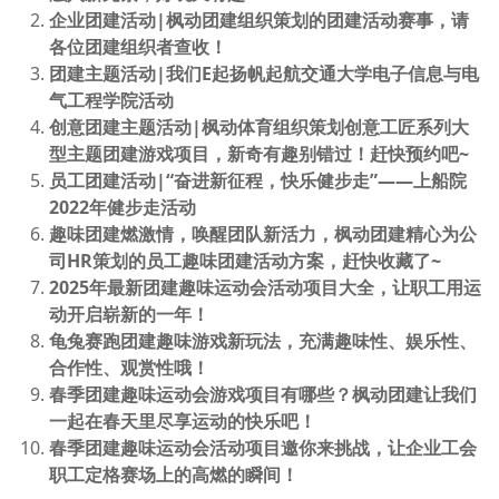
企业团建活动|枫动团建组织策划的团建活动赛事，请
各位团建组织者查收！
团建主题活动|我们E起扬帆起航交通大学电子信息与电
气工程学院活动
创意团建主题活动|枫动体育组织策划创意工匠系列大
型主题团建游戏项目，新奇有趣别错过！赶快预约吧~
员工团建活动|“奋进新征程，快乐健步走”——上船院
2022年健步走活动
趣味团建燃激情，唤醒团队新活力，枫动团建精心为公
司HR策划的员工趣味团建活动方案，赶快收藏了~
2025年最新团建趣味运动会活动项目大全，让职工用运
动开启崭新的一年！
龟兔赛跑团建趣味游戏新玩法，充满趣味性、娱乐性、
合作性、观赏性哦！
春季团建趣味运动会游戏项目有哪些？枫动团建让我们
一起在春天里尽享运动的快乐吧！
春季团建趣味运动会活动项目邀你来挑战，让企业工会
职工定格赛场上的高燃的瞬间！