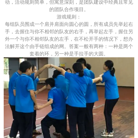
动，活动规则简单，但寓意深刻，是团队建设中经典且常见
的团队合作项目。
游戏规则：
每组队员围成一个肩并肩面向圆心的圆，所有成员先举起右
手，去握住与你不相邻的队友的右手，再举起左手，握住另
外一个与你不相邻队友的左手，在不松开手的情况下，想办
法解开这个由手链组成的网。答案一般有两种：一种是两个
套着的环，另一种是手拉手的大圆。