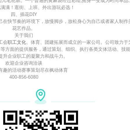
几笔轮廓。一个普通的黄麻袋经过彩绘,摇身一变成为时尚单品.
风满满！逛街、上班、外出游玩必选！
四、插花DIY
己在快节奏的环境下，放慢脚步，放松身心为自己或者家人制作
花艺作品。
关于我们
工会
职工文化
、体育、团建拓展而成立的一家公司。公司致力于
训等方面的提供服务，通过策划、组织、执行各类文体活动、技
提升企业职工的凝聚力和战斗力。
欢迎企业咨询洽谈
有趣的活动赛事策划尽在枫动体育
400-856-6080