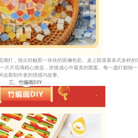
琉璃灯，指尖轻触那一块块的斑斓色彩。桌上散落着各式各样的
将一片片琉璃精心挑选，拼接成心中最美的图案。每一盏灯都独一
诉说着制作者的情感与故事。
三、竹编画DIY