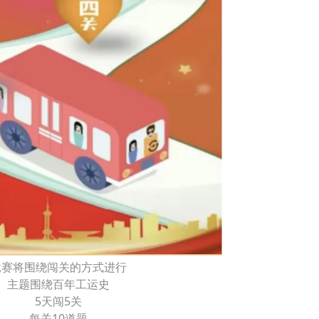
竞赛将围绕闯关的方式进行
主题围绕百年工运史
5天闯5关
每关10道题