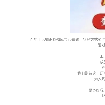
百年工运知识答题库共50道题，答题方式如
通
工
成
我们期待这一历
为实
更多好玩
1