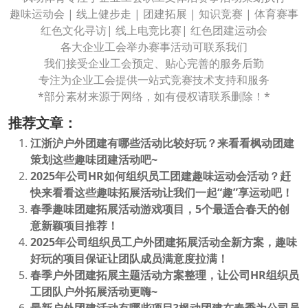
趣味运动会 | 线上健步走 | 团建拓展 | 知识竞赛 | 体育赛事
红色文化寻访| 线上电竞比赛| 红色团建运动会
各大企业工会举办赛事活动可联系我们
我们接受企业工会预定、贴心完善的服务后勤
专注为企业工会提供一站式竞赛技术支持和服务
*部分素材来源于网络，如有侵权请联系删除！*
推荐文章：
江浙沪户外团建有哪些活动比较好玩？来看看枫动团建
策划这些趣味团建活动吧~
2025年公司HR如何组织员工团建趣味运动会活动？赶
快来看看这些趣味拓展活动让我们一起“趣”享运动吧！
春季趣味团建拓展活动游戏项目，5个最适合春天的创
意新颖项目推荐！
2025年公司组织员工户外团建拓展活动全新方案，趣味
好玩的项目保证让团队成员满意度拉满！
春季户外团建拓展主题活动方案整理，让公司HR组织员
工团队户外拓展活动更嗨~