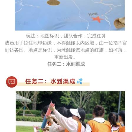
玩法：地图标识，团队合作，完成任务
成员用手拉住地球边缘，不得触碰以内区域，由一位指挥官
到达各国。地点是标识，为球触碰该地点的红旗，如掉落，
重新出发。
任务二：水到渠成