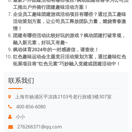
最新户外团建活动有哪些项目?枫动团建在春季为公司员
工推出户外骑行团建趣味活动方案！
企业员工趣味团建游戏活动项目有哪些？通过员工趣味
活动策划方案，让公司员工释放团队力量，燃烧青春激
情！
团建有哪些活动比较好玩的游戏？枫动团建打破常规，
融入新元素，好玩又有趣~
枫动体育2024年的一封感谢信，请查收！
红色趣味运动会主题党日活动策划方案，通过趣味红色
拓展项目将“红色元素”巧妙融入党建或团建活动中！
联系我们
上海市杨浦区平凉路2103号老行政楼3楼307室
400-856-6080
小小
276266371@qq.com