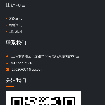
团建项目
案例展示
团建资讯
网站地图
联系我们
上海市杨浦区平凉路2103号老行政楼3楼307室
400-856-6080
276266371@qq.com
关注我们