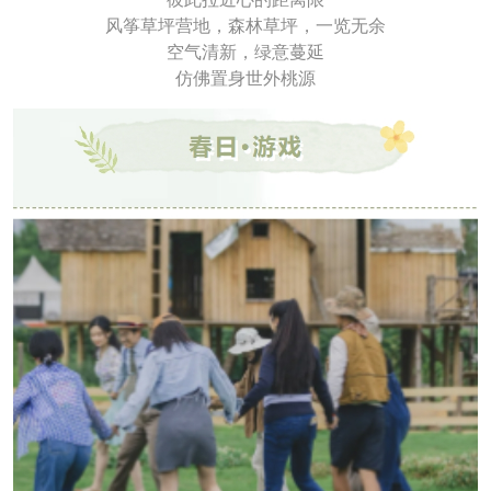
风筝草坪营地，森林草坪，一览无余
空气清新，绿意蔓延
仿佛置身世外桃源