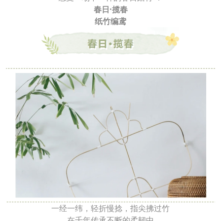
春日·揽春
纸竹编鸢
一经一纬，轻折慢捻，指尖拂过竹
在千年传承不断的柔韧中