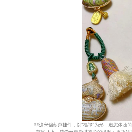
非遗宋锦葫芦挂件，以“福禄”为形，邀您体验
芦底胚上，感受丝绸滑过指尖的温润；再巧妙