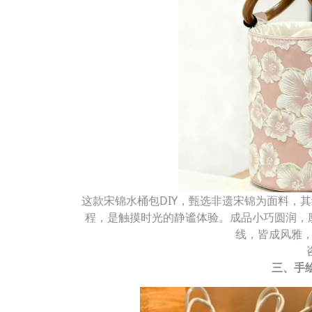
这款宋锦水桶包DIY，甄选非遗宋锦为面料，
程，是触摸时光的静谧体验。成品小巧圆润，
线，皆成风雅
三、手