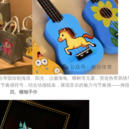
在琴面绘制海浪、阳光，点缀海龟、椰树等元素，营造热带风情
、节奏感符号，结合动感线条，展现音乐的魅力与节奏感——拇
四、螺钿手作