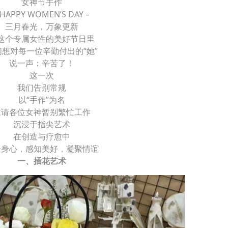
女神节手作
 HAPPY WOMEN’S DAY –
三月春光，万象更新
这个专属女性的美好节日里
们想对每一位辛勤付出的“她”
说一声：辛苦了！
这一次
我们告别常规
以“手作”为名
邀请各位女神暂别繁忙工作
沉浸于指尖艺术
在创造与疗愈中
松身心，感知美好，凝聚情谊
一、插花艺术