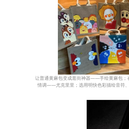
让普通黄麻包变成逛街神器——手绘黄麻包；
情调——尤克里里；选用明快色彩描绘音符