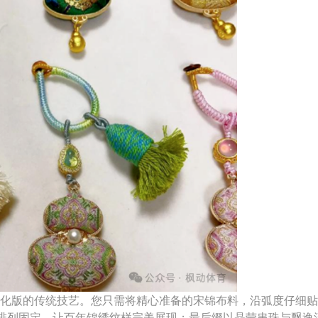
简化版的传统技艺。您只需将精心准备的宋锦布料，沿弧度仔细
排列固定，让百年锦绣纹样完美展现；最后缀以晶莹串珠与飘逸