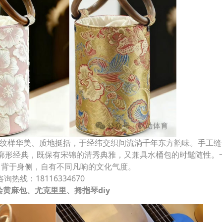
其纹样华美、质地挺括，于经纬交织间流淌千年东方韵味。手工缝
廓形经典，既保有宋锦的清秀典雅，又兼具水桶包的时髦随性。
，背于身侧，自有不同凡响的文化气度。
咨询热线：18116334670
绘黄麻包、尤克里里、拇指琴diy