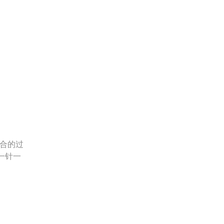
合的过
一针一