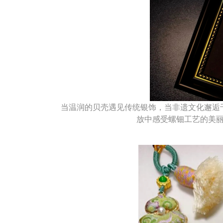
当温润的贝壳遇见传统银饰，当非遗文化邂逅
放中感受螺钿工艺的美