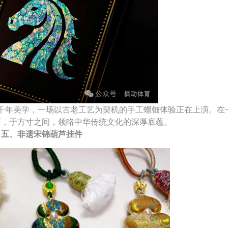
千年美学，一场以古老工艺为契机的手工螺钿体验正在上演。在
丽，于方寸之间，领略中华传统文化的深厚底蕴。
五、非遗宋锦葫芦挂件