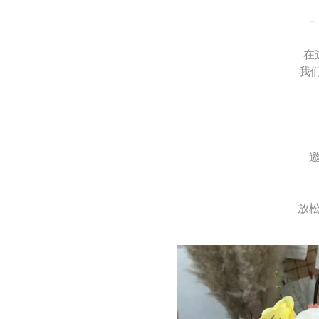
–
在
我
放