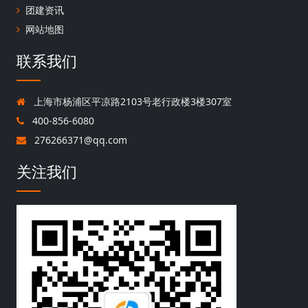
团建资讯
网站地图
联系我们
上海市杨浦区平凉路2103号老行政楼3楼307室
400-856-6080
276266371@qq.com
关注我们