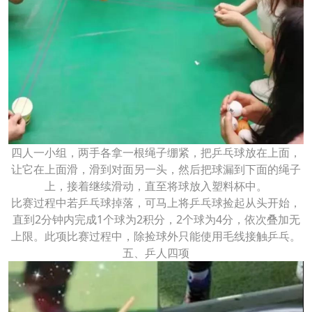
四人一小组，两手各拿一根绳子绷紧，把乒乓球放在上面，
让它在上面滑，滑到对面另一头，然后把球漏到下面的绳子
上，接着继续滑动，直至将球放入塑料杯中。
比赛过程中若乒乓球掉落，可马上将乒乓球捡起从头开始，
直到2分钟内完成1个球为2积分，2个球为4分，依次叠加无
上限。此项比赛过程中，除捡球外只能使用毛线接触乒乓。
五、乒人四项