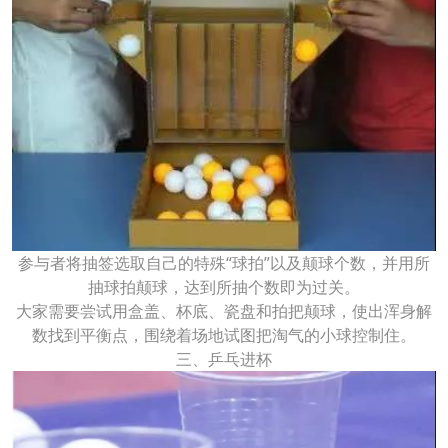
参与者将抽签选取自己的特殊“球拍”以及颠球个数，并用所
抽球拍颠球，达到所抽个数即为过关。
大家需要尝试用盒盖、杯底、瓷盘和拍把颠球，使出浑身解
数找到平衡点，围绕着场地试图把淘气的小球控制住。
三、乒乓进杯