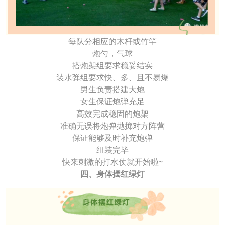
每队分相应的木杆或竹竿
炮勺，气球
搭炮架组要求稳妥结实
装水弹组要求快、多、且不易爆
男生负责搭建大炮
女生保证炮弹充足
高效完成稳固的炮架
准确无误将炮弹抛掷对方阵营
保证能够及时补充炮弹
组装完毕
快来刺激的打水仗就开始啦~
四、身体摆红绿灯