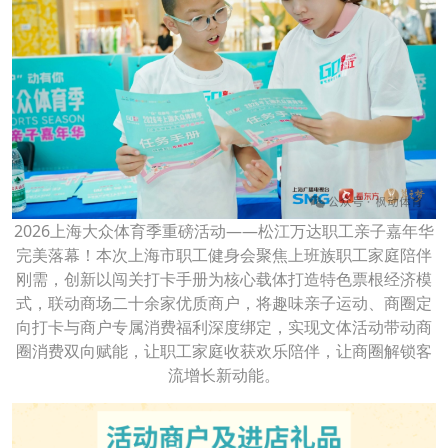
2026上海大众体育季重磅活动——松江万达职工亲子嘉年华
完美落幕！本次上海市职工健身会聚焦上班族职工家庭陪伴
刚需，创新以闯关打卡手册为核心载体打造特色票根经济模
式，联动商场二十余家优质商户，将趣味亲子运动、商圈定
向打卡与商户专属消费福利深度绑定，实现文体活动带动商
圈消费双向赋能，让职工家庭收获欢乐陪伴，让商圈解锁客
流增长新动能。