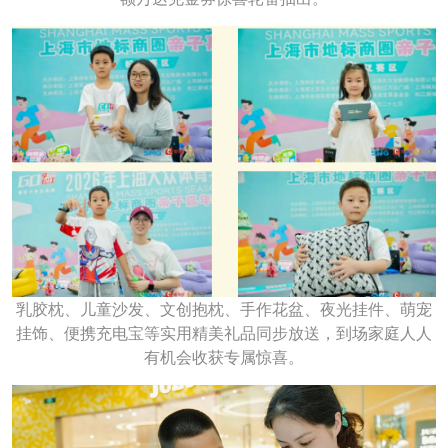
乳胶枕、儿童沙发、文创抱枕、手作花盆、夜光挂件、萌宠
挂饰、便携充电宝等实用精美礼品同步放送，到场家庭人人
有机会收获专属惊喜。