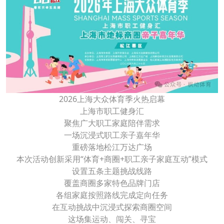
2026上海大众体育季火热启幕
上海市职工健身汇
聚焦广大职工家庭陪伴需求
一场沉浸式职工亲子嘉年华
重磅落地松江万达广场
本次活动创新采用“体育+商圈+职工亲子家庭互动”模式
设置五条主题挑战线路
覆盖商圈多家特色品牌门店
各组家庭按照路线完成定向任务
在互动挑战中沉浸式探索商圈空间
这场集运动、闯关、寻宝