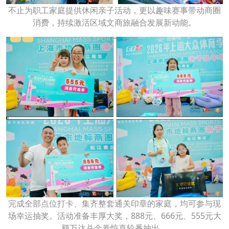
不止为职工家庭提供休闲亲子活动，更以趣味赛事带动商圈
消费，持续激活区域文商旅融合发展新动能。
完成全部点位打卡、集齐整套通关印章的家庭，均可参与现
场幸运抽奖。活动准备丰厚大奖，888元、666元、555元大
额万达兑金券惊喜轮番抽出。