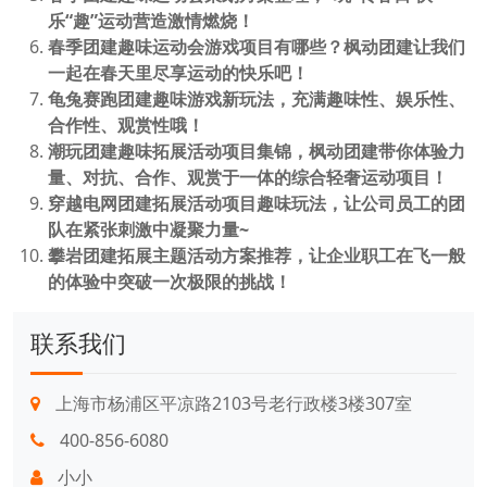
乐“趣”运动营造激情燃烧！
春季团建趣味运动会游戏项目有哪些？枫动团建让我们
一起在春天里尽享运动的快乐吧！
龟兔赛跑团建趣味游戏新玩法，充满趣味性、娱乐性、
合作性、观赏性哦！
潮玩团建趣味拓展活动项目集锦，枫动团建带你体验力
量、对抗、合作、观赏于一体的综合轻奢运动项目！
穿越电网团建拓展活动项目趣味玩法，让公司员工的团
队在紧张刺激中凝聚力量~
攀岩团建拓展主题活动方案推荐，让企业职工在飞一般
的体验中突破一次极限的挑战！
联系我们
上海市杨浦区平凉路2103号老行政楼3楼307室
400-856-6080
小小