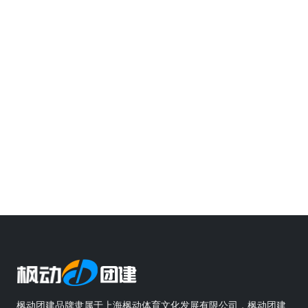
枫动团建品牌隶属于上海枫动体育文化发展有限公司，枫动团建