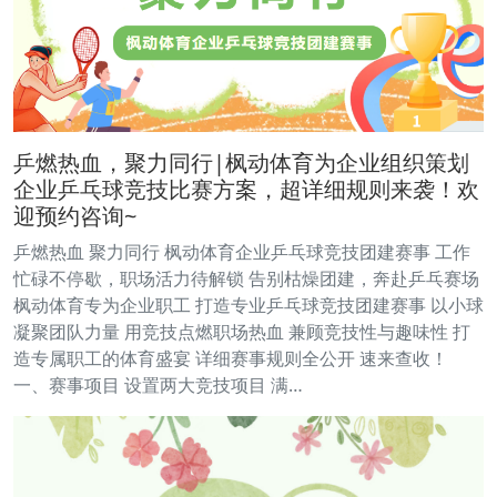
乒燃热血，聚力同行|枫动体育为企业组织策划
企业乒乓球竞技比赛方案，超详细规则来袭！欢
迎预约咨询~
乒燃热血 聚力同行 枫动体育企业乒乓球竞技团建赛事 工作
忙碌不停歇，职场活力待解锁 告别枯燥团建，奔赴乒乓赛场
枫动体育专为企业职工 打造专业乒乓球竞技团建赛事 以小球
凝聚团队力量 用竞技点燃职场热血 兼顾竞技性与趣味性 打
造专属职工的体育盛宴 详细赛事规则全公开 速来查收！
一、赛事项目 设置两大竞技项目 满…