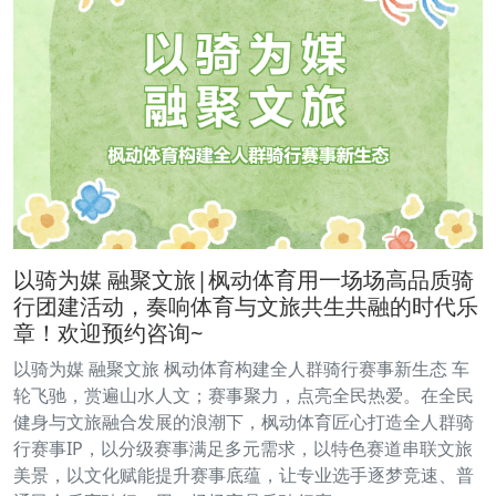
以骑为媒 融聚文旅|枫动体育用一场场高品质骑
行团建活动，奏响体育与文旅共生共融的时代乐
章！欢迎预约咨询~
以骑为媒 融聚文旅 枫动体育构建全人群骑行赛事新生态 车
轮飞驰，赏遍山水人文；赛事聚力，点亮全民热爱。在全民
健身与文旅融合发展的浪潮下，枫动体育匠心打造全人群骑
行赛事IP，以分级赛事满足多元需求，以特色赛道串联文旅
美景，以文化赋能提升赛事底蕴，让专业选手逐梦竞速、普