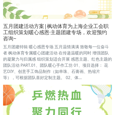
五月团建活动方案|枫动体育为上海企业工会职
工组织策划暖心感恩·主题团建专场，欢迎预约
咨询~
五月团建特辑 暖心感恩专场 五月温情满满 致敬每一位奋斗
者 枫动体育专属暖心团建活动 在传递温暖的同时 增强团队
的凝聚力与归属感 组织策划适合开展 感恩主题、红色主题的
团队活动 PART.01、团队暖心手作工坊 01、项目选择： 花
艺DIY、创意手工饰品制作（如串珠、石膏画、热缩片
等），可根据团队喜好定制主题。 02、体…