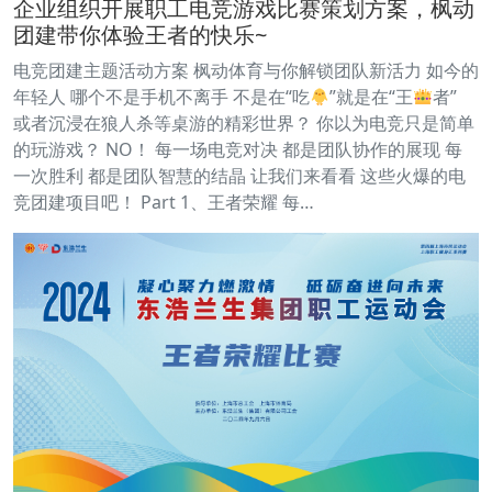
企业组织开展职工电竞游戏比赛策划方案，枫动
团建带你体验王者的快乐~
电竞团建主题活动方案 枫动体育与你解锁团队新活力 如今的
年轻人 哪个不是手机不离手 不是在“吃
”就是在“王
者”
或者沉浸在狼人杀等桌游的精彩世界？ 你以为电竞只是简单
的玩游戏？ NO！ 每一场电竞对决 都是团队协作的展现 每
一次胜利 都是团队智慧的结晶 让我们来看看 这些火爆的电
竞团建项目吧！ Part 1、王者荣耀 每…