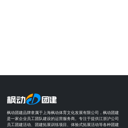
枫动团建品牌隶属于上海枫动体育文化发展有限公司，枫动团建
是一家企业员工团队建设的运营服务商。专注于提供江浙沪公司
员工团建活动、团建拓展训练项目、体验式拓展活动等各种团建