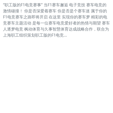
“职工版的F1电竞赛事” 当F1赛车邂逅 电子竞技 赛车电竞的
激情碰撞！ 你是否深爱着赛车 你是否是个赛车迷 属于你的
F1电竞赛车之路即将开启 在这里 实现你的赛车梦 精彩的电
竞赛车主题活动 是每一位赛车电竞爱好者的热情与期望 赛车
人逐梦电竞 枫动体育与久事智慧体育达成战略合作，联合为
上海职工组织策划职工版的F1电竞…