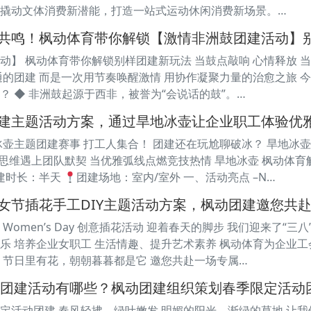
撬动文体消费新潜能，打造一站式运动休闲消费新场景。…
共鸣！枫动体育带你解锁【激情非洲鼓团建活动】
动】 枫动体育带你解锁别样团建新玩法 当鼓点敲响 心情释放 
的团建 而是一次用节奏唤醒激情 用协作凝聚力量的治愈之旅 今天
？ ◆ 非洲鼓起源于西非，被誉为“会说话的鼓”。…
建主题活动方案，通过旱地冰壶让企业职工体验优
壶主题团建赛事 打工人集合！ 团建还在玩尬聊破冰？ 旱地冰壶直
战略思维遇上团队默契 当优雅弧线点燃竞技热情 旱地冰壶 枫动体
建时长：半天
团建场地：室内/室外 一、活动亮点 –N…
女节插花手工DIY主题活动方案，枫动团建邀您共
” Women’s Day 创意插花活动 迎着春天的脚步 我们迎来了
乐 培养企业女职工 生活情趣、提升艺术素养 枫动体育为企业工
” 节日里有花，朝朝暮暮都是它 邀您共赴一场专属…
户外团建活动有哪些？枫动团建组织策划春季限定活动
季限定活动团建 春风轻拂，绿叶嫩发 明媚的阳光、渐绿的草地 让