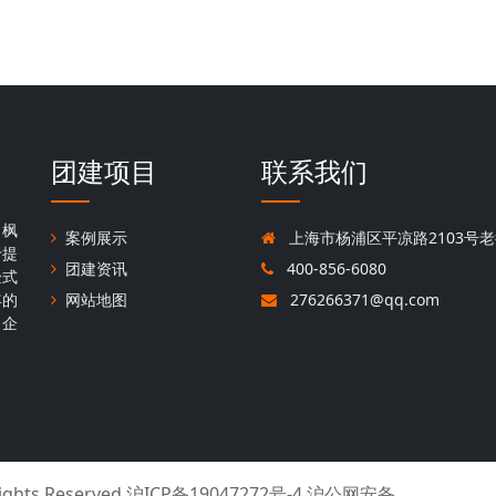
团建项目
联系我们
，枫
案例展示
上海市杨浦区平凉路2103号老
于提
团建资讯
400-856-6080
验式
年的
网站地图
276266371@qq.com
名企
Rights Reserved
沪ICP备19047272号-4 沪公网安备