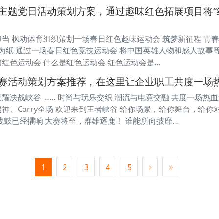
主题党日活动策划方案，通过趣味红色拓展项目将“
担当 枫动体育组织策划一场春日红色趣味运动会 筑梦新征程 青春
月为纸 通过一场春日红色竞技运动会 将中国英雄人物和感人故事等
的红色运动会 什么是红色运动会 红色运动会是…
赛活动策划方案推荐，在这里让企业职工共度一场
荣耀决战峡谷 …… 时尚与玩乐交织 潮流与电竞交融 共度一场热
超神、Carry全场 欢迎来到王者峡谷 给你场景，给你舞台，给
 战鼓已经擂响 大赛将至，群雄逐鹿！ 谁能所向披靡…
1
2
3
4
5