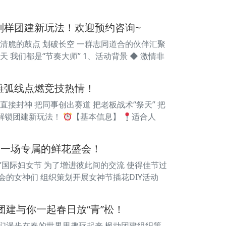
别样团建新玩法！欢迎预约咨询~
当清脆的鼓点 划破长空 一群志同道合的伙伴汇聚
 我们都是“节奏大师” 1、活动背景 ◆ 激情非
雅弧线点燃竞技热情！
接封神 把同事创出赛道 把老板战术“祭天” 把
育解锁团建新玩法！
【基本信息】
适合人
赴一场专属的鲜花盛会！
“三八”国际妇女节 为了增进彼此间的交流 使得佳节过
会的女神们 组织策划开展女神节插花DIY活动
团建与你一起春日放“青”松！
我们漫步在春的世界里趣玩起来 枫动团建组织策