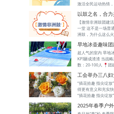
激活全民运动热情，
以鼓之名，合力
【激情非洲鼓团建活
一堂 这不是一场普通
洲鼓，为什么这么火
旱地冰壶趣味团
超人气的室内 旱地冰
KPI砸成渣渣 当
数：20-100人
团
工会举办三八妇
“插花拾趣 指尖绽放
得更有意义和充实快
“插花拾趣 指尖绽放
2025年春季
春日放“青”松 春