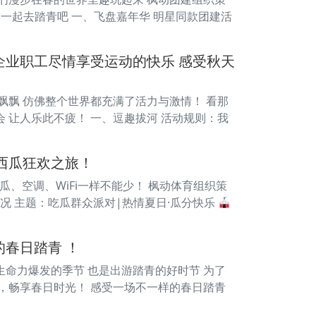
一起去踏青吧 一、飞盘嘉年华 明星同款团建活
业职工尽情享受运动的快乐 感受秋天
飘飘 仿佛整个世界都充满了活力与激情！ 看那
 让人乐此不疲！ 一、逗趣拔河 活动规则：我
西瓜狂欢之旅！
瓜、空调、WiFi一样不能少！ 枫动体育组织策
概况 主题：吃瓜群众派对|热情夏日·瓜分快乐
春日踏青 ！
是生命力爆发的季节 也是出游踏青的好时节 为了
舞，畅享春日时光！ 感受一场不一样的春日踏青