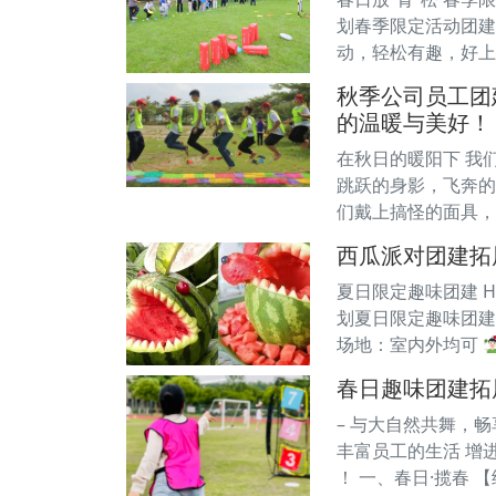
划春季限定活动团建 
动，轻松有趣，好上
秋季公司员工团
的温暖与美好！
在秋日的暖阳下 我
跳跃的身影，飞奔的
们戴上搞怪的面具，
西瓜派对团建拓
夏日限定趣味团建 HA
划夏日限定趣味团建
场地：室内外均可
春日趣味团建拓
– 与大自然共舞，畅
丰富员工的生活 增
！ 一、春日·揽春 