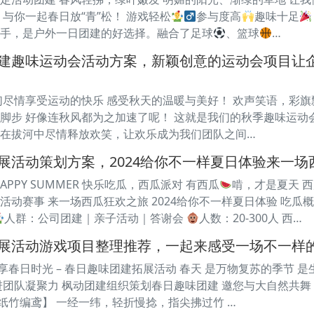
与你一起春日放“青”松！ 游戏轻松
参与度高
趣味十足
手，是户外一日团建的好选择。融合了足球
、篮球
…
建趣味运动会活动方案，新颖创意的运动会项目让企
们尽情享受运动的快乐 感受秋天的温暖与美好！ 欢声笑语，彩旗
脚步 好像连秋风都为之加速了呢！ 这就是我们的秋季趣味运动会
在拔河中尽情释放欢笑，让欢乐成为我们团队之间…
展活动策划方案，2024给你不一样夏日体验来一场
PPY SUMMER 快乐吃瓜，西瓜派对 有西瓜
啃，才是夏天 西
活动赛事 来一场西瓜狂欢之旅 2024给你不一样夏日体验 吃瓜
人群：公司团建｜亲子活动｜答谢会
人数：20-300人 西…
展活动游戏项目整理推荐，一起来感受一场不一样的
享春日时光 – 春日趣味团建拓展活动 春天 是万物复苏的季节 
进团队凝聚力 枫动团建组织策划春日趣味团建 邀您与大自然共
【纸竹编鸢】 一经一纬，轻折慢捻，指尖拂过竹 …