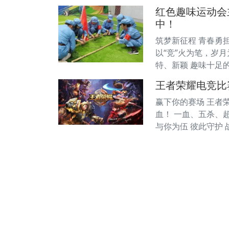
红色趣味运动会
中！
筑梦新征程 青春勇
以“竞”火为笔，岁
特、新颖 趣味十足
王者荣耀电竞比
赢下你的赛场 王者
血！ 一血、五杀、
与你为伍 彼此守护