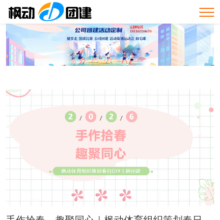
手作拾春，趣聚同心｜枫动体育组织策划春日