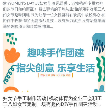
建 WOMEN’S DAY 38妇女节 春风送暖，万物萌新 专属女神
们的节日如约而至！ 褪去职场的干练与生活的琐碎 这场三八
妇女节趣味团建 只为让每一位女性都能在欢笑中放松身心 在
协作中收获情谊 无需激烈竞技，没有压力比拼 只有治愈感满
满的趣味项目和仪式感 快和…
妇女节手工制作活动|枫动体育为企业工会职工
三八妇女节定制一场有趣的DIY手作团建活动，