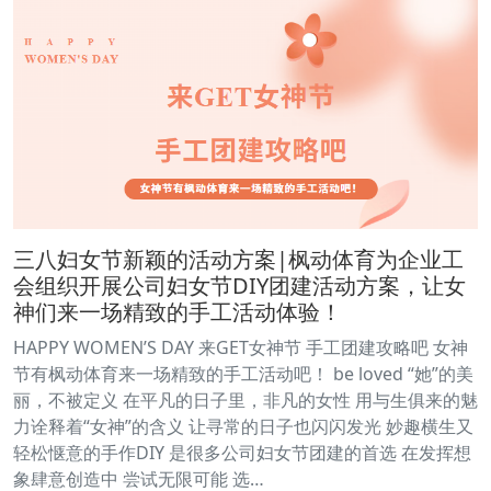
三八妇女节新颖的活动方案|枫动体育为企业工
会组织开展公司妇女节DIY团建活动方案，让女
神们来一场精致的手工活动体验！
HAPPY WOMEN’S DAY 来GET女神节 手工团建攻略吧 女神
节有枫动体育来一场精致的手工活动吧！ be loved “她”的美
丽，不被定义 在平凡的日子里，非凡的女性 用与生俱来的魅
力诠释着“女神”的含义 让寻常的日子也闪闪发光 妙趣横生又
轻松惬意的手作DIY 是很多公司妇女节团建的首选 在发挥想
象肆意创造中 尝试无限可能 选…